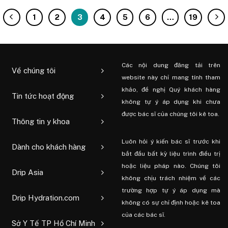
1
2
3
4
5
6
…
19
Các nội dung đăng tải trên
Về chúng tôi
website này chỉ mang tính tham
khảo, đề nghị Quý khách hàng
Tin tức hoạt động
không tự ý áp dụng khi chưa
được bác sĩ của chúng tôi kê toa.
Thông tin y khoa
Luôn hỏi ý kiến ​​bác sĩ trước khi
Dành cho khách hàng
bắt đầu bất kỳ liệu trình điều trị
hoặc liệu pháp nào. Chúng tôi
Drip Asia
không chịu trách nhiệm về các
trường hợp tự ý áp dụng mà
Drip Hydration.com
không có sự chỉ định hoặc kê toa
của các bác sĩ.
Sở Y Tế TP Hồ Chí Minh