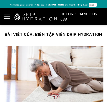
Skip
Tận hưởng nhiều quyền lợi độc quyền, chỉ DÀNH RIÊNG cho Member DripClub!
Chi tiết ➝
to
HOTLINE: +84 90 1885
content
088
BÀI VIẾT CỦA:
BIÊN TẬP VIÊN DRIP HYDRATION