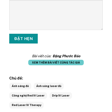
Bài viết của:
Đặng Phước Bảo
XEM THÊM BÀI VIẾT CÙNG TÁC GIẢ
Chủ đề:
Ánh sáng đỏ
Ánh sáng laser đỏ
Công nghệ Red IV Laser
Drip IV Laser
Red Laser IV Therapy