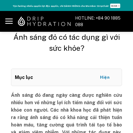
Skip
Tận hưởng nhiều quyền lợi độc quyền, chỉ DÀNH RIÊNG cho Member DripClub!
Chi tiết ➝
to
content
HOTLINE: +84 90 1885
088
Ánh sáng đỏ có tác dụng gì với
sức khỏe?
Mục lục
Hiện
Ánh sáng đỏ đang ngày càng được nghiên cứu
nhiều hơn về những lợi ích tiềm năng đối với sức
khỏe con người. Các nhà khoa học đã phát hiện
ra rằng ánh sáng đỏ có khả năng cải thiện tuần
hoàn máu, tăng cường quá trình tái tạo tế bào
và giảm viêm nhiễm. Với những tác dụng này,