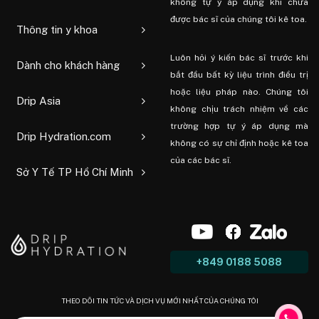
không tự ý áp dụng khi chưa
được bác sĩ của chúng tôi kê toa.
Thông tin y khoa
Luôn hỏi ý kiến ​​bác sĩ trước khi
Dành cho khách hàng
bắt đầu bất kỳ liệu trình điều trị
hoặc liệu pháp nào. Chúng tôi
Drip Asia
không chịu trách nhiệm về các
trường hợp tự ý áp dụng mà
Drip Hydration.com
không có sự chỉ định hoặc kê toa
của các bác sĩ.
Sở Y Tế TP Hồ Chí Minh
+849 0188 5088
THEO DÕI TIN TỨC VÀ DỊCH VỤ MỚI NHẤT CỦA CHÚNG TÔI