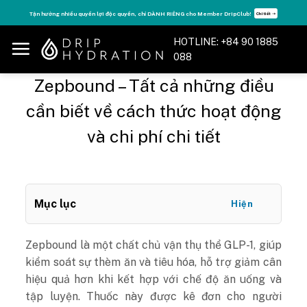
Skip
Tận hưởng nhiều quyền lợi độc quyền, chỉ DÀNH RIÊNG cho Member DripClub!
Chi tiết ➝
to
content
HOTLINE: +84 90 1885
088
Zepbound – Tất cả những điều
cần biết về cách thức hoạt động
và chi phí chi tiết
Mục lục
Hiện
Zepbound là một chất chủ vận thụ thể GLP-1, giúp
kiểm soát sự thèm ăn và tiêu hóa, hỗ trợ giảm cân
hiệu quả hơn khi kết hợp với chế độ ăn uống và
tập luyện. Thuốc này được kê đơn cho người