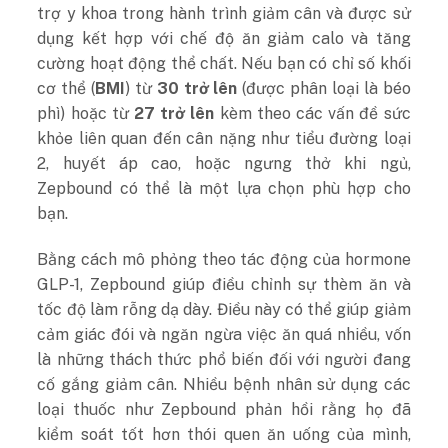
trợ y khoa trong hành trình giảm cân và được sử
dụng kết hợp với chế độ ăn giảm calo và tăng
cường hoạt động thể chất. Nếu bạn có chỉ số khối
cơ thể (
BMI
) từ
30 trở lên
(được phân loại là béo
phì) hoặc từ
27 trở lên
kèm theo các vấn đề sức
khỏe liên quan đến cân nặng như tiểu đường loại
2, huyết áp cao, hoặc ngưng thở khi ngủ,
Zepbound có thể là một lựa chọn phù hợp cho
bạn.
Bằng cách mô phỏng theo tác động của hormone
GLP-1, Zepbound giúp điều chỉnh sự thèm ăn và
tốc độ làm rỗng dạ dày. Điều này có thể giúp giảm
cảm giác đói và ngăn ngừa việc ăn quá nhiều, vốn
là những thách thức phổ biến đối với người đang
cố gắng giảm cân. Nhiều bệnh nhân sử dụng các
loại thuốc như Zepbound phản hồi rằng họ đã
kiểm soát tốt hơn thói quen ăn uống của mình,