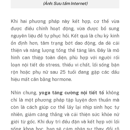
(Ảnh: Sưu tầm Internet)
Khi hai phương pháp này kết hợp, cơ thể vừa
được điều chỉnh hoạt động, vừa được bổ sung
nguyên liệu để tự phục hồi. Kết quả là chu kỳ kinh
ổn định hơn, tâm trạng bớt dao động, da dẻ cải
thiện và năng lượng tổng thể tăng lên. Đây là mô
hình can thiệp toàn diện, phù hợp với người rối
loạn nội tiết do stress, thiếu vi chất, lối sống bận
rộn hoặc phụ nữ sau 25 tuổi đang gặp các dấu
hiệu mất cân bằng hormone.
Nhìn chung,
yoga tăng cường nội tiết tố
không
chỉ là một phương pháp tập luyện đơn thuần mà
còn là cách giúp cơ thể lấy lại nhịp sinh học tự
nhiên, giảm căng thẳng và cải thiện sức khỏe nữ
giới từ gốc. Khi duy trì đều đặn và kết hợp với lối
sống khoa học, bạn sẽ cảm nhận sự thay đổi rõ