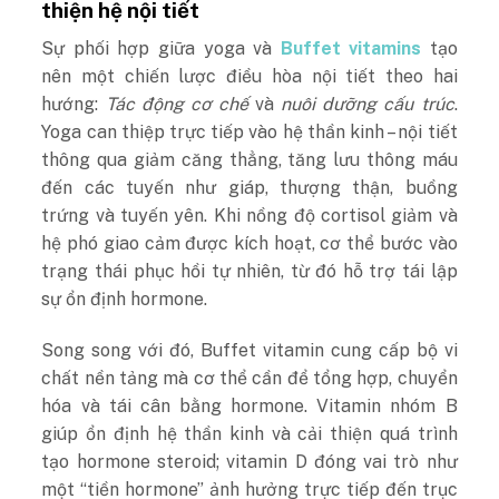
thiện hệ nội tiết
Sự phối hợp giữa yoga và
Buffet vitamins
tạo
nên một chiến lược điều hòa nội tiết theo hai
hướng:
Tác động cơ chế
và
nuôi dưỡng cấu trúc
.
Yoga can thiệp trực tiếp vào hệ thần kinh – nội tiết
thông qua giảm căng thẳng, tăng lưu thông máu
đến các tuyến như giáp, thượng thận, buồng
trứng và tuyến yên. Khi nồng độ cortisol giảm và
hệ phó giao cảm được kích hoạt, cơ thể bước vào
trạng thái phục hồi tự nhiên, từ đó hỗ trợ tái lập
sự ổn định hormone.
Song song với đó, Buffet vitamin cung cấp bộ vi
chất nền tảng mà cơ thể cần để tổng hợp, chuyển
hóa và tái cân bằng hormone. Vitamin nhóm B
giúp ổn định hệ thần kinh và cải thiện quá trình
tạo hormone steroid; vitamin D đóng vai trò như
một “tiền hormone” ảnh hưởng trực tiếp đến trục