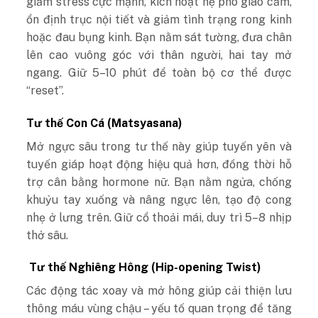
giảm stress cực mạnh, kích hoạt hệ phó giao cảm,
ổn định trục nội tiết và giảm tình trạng rong kinh
hoặc đau bụng kinh. Bạn nằm sát tường, đưa chân
lên cao vuông góc với thân người, hai tay mở
ngang. Giữ 5–10 phút để toàn bộ cơ thể được
“reset”.
Tư thế Con Cá (Matsyasana)
Mở ngực sâu trong tư thế này giúp tuyến yên và
tuyến giáp hoạt động hiệu quả hơn, đồng thời hỗ
trợ cân bằng hormone nữ. Bạn nằm ngửa, chống
khuỷu tay xuống và nâng ngực lên, tạo độ cong
nhẹ ở lưng trên. Giữ cổ thoải mái, duy trì 5–8 nhịp
thở sâu.
Tư thế Nghiêng Hông (Hip-opening Twist)
Các động tác xoay và mở hông giúp cải thiện lưu
thông máu vùng chậu – yếu tố quan trọng để tăng