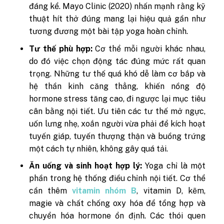
đáng kể. Mayo Clinic (2020) nhấn mạnh rằng kỹ
thuật hít thở đúng mang lại hiệu quả gần như
tương đương một bài tập yoga hoàn chỉnh.
Tư thế phù hợp:
Cơ thể mỗi người khác nhau,
do đó việc chọn động tác đúng mức rất quan
trọng. Những tư thế quá khó dễ làm cơ bắp và
hệ thần kinh căng thẳng, khiến nồng độ
hormone stress tăng cao, đi ngược lại mục tiêu
cân bằng nội tiết. Ưu tiên các tư thế mở ngực,
uốn lưng nhẹ, xoắn người vừa phải để kích hoạt
tuyến giáp, tuyến thượng thận và buồng trứng
một cách tự nhiên, không gây quá tải.
Ăn uống và sinh hoạt hợp lý:
Yoga chỉ là một
phần trong hệ thống điều chỉnh nội tiết. Cơ thể
cần thêm
vitamin nhóm B
, vitamin D, kẽm,
magie và chất chống oxy hóa để tổng hợp và
chuyển hóa hormone ổn định. Các thói quen