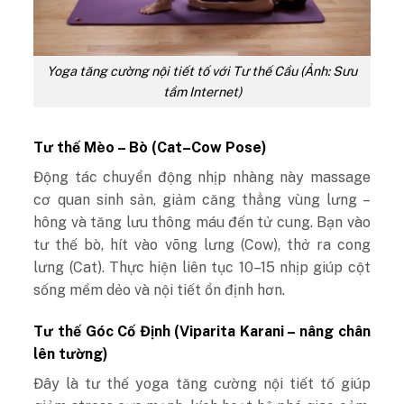
Yoga tăng cường nội tiết tố với Tư thế Cầu (Ảnh: Sưu
tầm Internet)
Tư thế Mèo – Bò (Cat–Cow Pose)
Động tác chuyển động nhịp nhàng này massage
cơ quan sinh sản, giảm căng thẳng vùng lưng –
hông và tăng lưu thông máu đến tử cung. Bạn vào
tư thế bò, hít vào võng lưng (Cow), thở ra cong
lưng (Cat). Thực hiện liên tục 10–15 nhịp giúp cột
sống mềm dẻo và nội tiết ổn định hơn.
Tư thế Góc Cố Định (Viparita Karani – nâng chân
lên tường)
Đây là tư thế
yoga tăng cường nội tiết tố
giúp