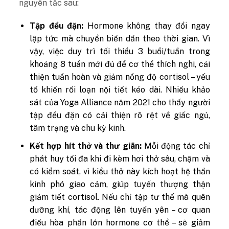
nguyên tắc sau:
Tập đều đặn:
Hormone không thay đổi ngay
lập tức mà chuyển biến dần theo thời gian. Vì
vậy, việc duy trì tối thiểu 3 buổi/tuần trong
khoảng 8 tuần mới đủ để cơ thể thích nghi, cải
thiện tuần hoàn và giảm nồng độ cortisol – yếu
tố khiến rối loạn nội tiết kéo dài. Nhiều khảo
sát của Yoga Alliance năm 2021 cho thấy người
tập đều đặn có cải thiện rõ rệt về giấc ngủ,
tâm trạng và chu kỳ kinh.
Kết hợp hít thở và thư giãn:
Mỗi động tác chỉ
phát huy tối đa khi đi kèm hơi thở sâu, chậm và
có kiểm soát, vì kiểu thở này kích hoạt hệ thần
kinh phó giao cảm, giúp tuyến thượng thận
giảm tiết cortisol. Nếu chỉ tập tư thế mà quên
dưỡng khí, tác động lên tuyến yên – cơ quan
điều hòa phần lớn hormone cơ thể – sẽ giảm