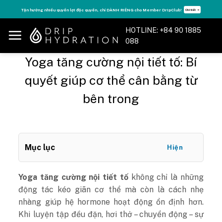
Skip
Tăng năng lượng - sống đỉnh cao với thẻ Vitamin Drip Membership.
Xem ngay ➝
to
content
HOTLINE: +84 90 1885
088
Yoga tăng cường nội tiết tố: Bí
quyết giúp cơ thể cân bằng từ
bên trong
Mục lục
Hiện
Yoga tăng cường nội tiết tố
không chỉ là những
động tác kéo giãn cơ thể mà còn là cách nhẹ
nhàng giúp hệ hormone hoạt động ổn định hơn.
Khi luyện tập đều đặn, hơi thở – chuyển động – sự