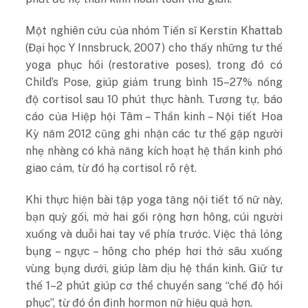
Một nghiên cứu của nhóm Tiến sĩ Kerstin Khattab
(Đại học Y Innsbruck, 2007) cho thấy những tư thế
yoga phục hồi (restorative poses), trong đó có
Child’s Pose, giúp giảm trung bình 15–27% nồng
độ cortisol sau 10 phút thực hành. Tương tự, báo
cáo của Hiệp hội Tâm – Thần kinh – Nội tiết Hoa
Kỳ năm 2012 cũng ghi nhận các tư thế gập người
nhẹ nhàng có khả năng kích hoạt hệ thần kinh phó
giao cảm, từ đó hạ cortisol rõ rệt.
Khi thực hiện
bài tập yoga tăng nội tiết tố nữ này
,
bạn quỳ gối, mở hai gối rộng hơn hông, cúi người
xuống và duỗi hai tay về phía trước. Việc thả lỏng
bụng – ngực – hông cho phép hơi thở sâu xuống
vùng bụng dưới, giúp làm dịu hệ thần kinh. Giữ tư
thế 1–2 phút giúp cơ thể chuyển sang “chế độ hồi
phục”, từ đó ổn định hormon nữ hiệu quả hơn.