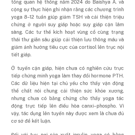
tổng quan hệ thống năm 2024 do Baishya A. và
cộng sự thực hiện ghi nhận rằng các chương trình
yoga 8–12 tuần giúp giảm TSH và cải thiện triệu
chứng ở người suy giáp hoặc suy giáp cận lâm
sàng. Các tư thế kích hoạt vùng cổ cùng trạng
thái thư giãn sâu giúp cải thiện lưu thông máu và
giảm ảnh hưởng tiêu cực của cortisol lên trục nội
tiết giáp.
Ở tuyến cận giáp, hiện chưa có nghiên cứu trực
tiếp chứng minh yoga làm thay đổi hormone PTH.
Các dữ liệu hiện tại chủ yếu cho thấy vận động
thể chất nói chung cải thiện sức khỏe xương,
nhưng chưa có bằng chứng cho thấy yoga tác
động trực tiếp lên điều hòa canxi–phospho. Vì
vậy, tác dụng lên tuyến này được xem là chưa đủ
cơ sở để kết luận.
Đối với tụy, nơi sản xuất insulin, yoga có bằng