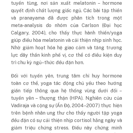
tuyến tùng, nơi sản xuất melatonin – hormone
quyết định chất lượng giấc ngủ. Các bài tập thiền
và pranayama đã được phân tích trong một
meta-analysis do nhóm của Carlson (Đại học
Calgary, 2004), cho thấy thực hành thiền/yoga
giúp điều hòa melatonin và cải thiện nhịp sinh học.
Nhờ giảm hoạt hóa hệ giao cảm và tăng trương
lực dây thần kinh phế vị, cơ thể có điều kiện duy
trì chu kỳ ngủ–thức đều đặn hơn.
Đối với tuyến yên, trung tâm chỉ huy hormone
toàn cơ thể, yoga tác động chủ yếu theo hướng
gián tiếp thông qua hệ thống vùng dưới đồi –
tuyến yên – thượng thận (HPA). Nghiên cứu của
Vadiraja và cộng sự (Ấn Độ, 2004–2007) thực hiện
trên bệnh nhân ung thư cho thấy người tập yoga
đều đặn có sự cải thiện nhịp cortisol hằng ngày và
giảm triệu chứng stress. Điều này chứng minh