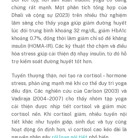
chứng rất mạnh. Một phân tích tổng hợp của
Dhali và cộng sự (2023) trên nhiều thử nghiệm
lâm sàng cho thấy yoga giúp giảm đường huyết
lúc đói trung bình khoảng 32 mg/dL, giảm HbA1c
khoảng 0.7%, đồng thời làm giảm chỉ số đề
kháng
insulin
(HOMA-IR). Các kỹ thuật thở chậm và điều
hòa stress giúp cải thiện độ nhạy insulin, từ đó hỗ
trợ kiểm soát đường huyết tốt hơn.
Tuyến thượng thận, nơi tạo ra cortisol – hormone
stress, phản ứng mạnh mẽ khi cơ thể duy trì yoga
đều đặn. Các nghiên cứu của Carlson (2003) và
Vadiraja (2004–2007) cho thấy nhóm tập yoga
cải thiện được nhịp tiết cortisol và giảm mức
cortisol nền. Khi cortisol giảm, nhiều tuyến nội
tiết khác như tuyến giáp, sinh dục và tụy cũng
hoạt động ổn định hơn, vì cortisol cao kéo dài là
nguyên nhân gây
rối loạn nội tiết
phổ biến.