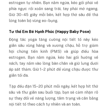
estrogen tự nhiên. Bạn nằm ngửa, kéo gối phải về
phía ngực rồi xoắn sang trái, tay phải mở ngang.
Giữ 30–45 giây mỗi bên, kết hợp thở sâu để thả
lỏng toàn bộ vùng eo–bụng.
Tư thế Em Bé Hạnh Phúc (Happy Baby Pose)
Động tác
yoga tăng cường nội tiết tố
này kéo
giãn sâu vùng háng và xương chậu, hỗ trợ giảm
hội chứng tiền kinh (PMS) và giúp điều hòa
estrogen. Bạn nằm ngửa, kéo hai gối hướng về
nách, tay nắm vào lòng bàn chân và giữ lưng dưới
áp sát thảm. Giữ 1–2 phút để vùng chậu được thư
giãn tối đa.
Tập đều đặn 15–20 phút mỗi ngày, kết hợp hít thở
sâu và thư giãn sau buổi tập, bạn sẽ cảm nhận rõ
sự thay đổi về năng lượng, tâm trạng và cân bằng
nội tiết tố theo cách tự nhiên và an toàn.