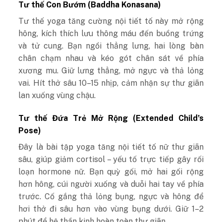
Tư thế Con Bướm (Baddha Konasana)
Tư thế
yoga tăng cường nội tiết tố
này mở rộng
hông, kích thích lưu thông máu đến buồng trứng
và tử cung. Bạn ngồi thẳng lưng, hai lòng bàn
chân chạm nhau và kéo gót chân sát về phía
xương mu. Giữ lưng thẳng, mở ngực và thả lỏng
vai. Hít thở sâu 10–15 nhịp, cảm nhận sự thư giãn
lan xuống vùng chậu.
Tư thế Đứa Trẻ Mở Rộng (Extended Child’s
Pose)
Đây là
bài tập yoga tăng nội tiết tố nữ
thư giãn
sâu, giúp giảm cortisol – yếu tố trực tiếp gây rối
loạn hormone nữ. Bạn quỳ gối, mở hai gối rộng
hơn hông, cúi người xuống và duỗi hai tay về phía
trước. Cố gắng thả lỏng bụng, ngực và hông để
hơi thở đi sâu hơn vào vùng bụng dưới. Giữ 1–2
phút để hệ thần kinh hoàn toàn thư giãn.