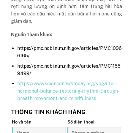
rệt: năng lượng ổn định hơn, tâm trạng hài hòa
hơn và các dấu hiệu mất cân bằng hormone cũng
giảm dần.
Nguồn tham khảo:
https://pmc.ncbi.nlm.nih.gov/articles/PMC1096
6165/
https://pmc.ncbi.nlm.nih.gov/articles/PMC1155
9499/
https://www.sciencenewstoday.org/yoga-for-
hormonal-balance-restoring-rhythm-through-
breath-movement-and-mindfulness
THÔNG TIN KHÁCH HÀNG
Họ và tên
Số điện thoại