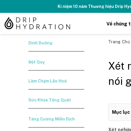
Skip
Kỉ niệm 10 năm Thương hiệu Drip H
to
content
Về chúng t
Trang Ch
Dinh Dưỡng
Đột Quỵ
Xét 
nói 
Làm Chậm Lão Hoá
Sức Khỏe Tổng Quát
Mục lục
Tăng Cường Miễn Dịch
Xét nghi