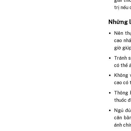
giải th
trị nếu 
Những l
Nên th
cao nhấ
giờ giú
Tránh s
có thể 
Không v
cao có 
Thông b
thuốc đ
Ngủ đủ 
cân bằ
ánh chí