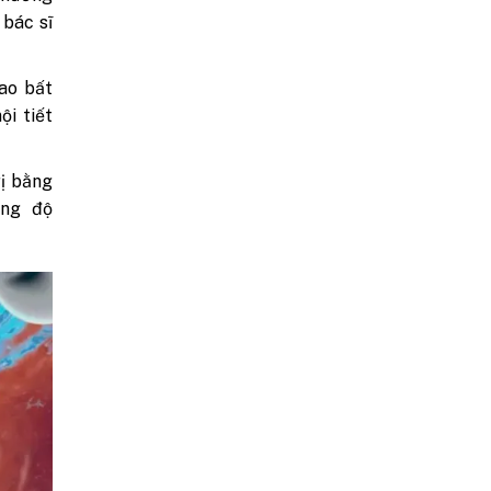
 bác sĩ
ao bất
ội tiết
ị bằng
ồng độ