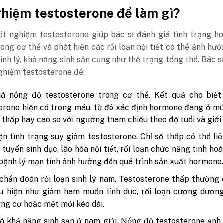
ghiệm testosterone để làm gì?
ét nghiệm testosterone giúp bác sĩ đánh giá tình trạng h
rong cơ thể và phát hiện các rối loạn nội tiết có thể ảnh hư
inh lý, khả năng sinh sản cũng như thể trạng tổng thể.
Bác sĩ
nghiệm testosterone để:
iá nồng độ testosterone trong cơ thể.
Kết quả cho biết
erone hiện có trong máu, từ đó xác định hormone đang ở m
 thấp hay cao so với ngưỡng tham chiếu theo độ tuổi và giới 
ện tình trạng suy giảm testosterone.
Chỉ số thấp có thể li
 tuyến sinh dục, lão hóa nội tiết, rối loạn chức năng tinh ho
bệnh lý mạn tính ảnh hưởng đến quá trình sản xuất hormone
chẩn đoán rối loạn sinh lý nam.
Testosterone thấp thường 
u hiện như giảm ham muốn tình dục, rối loạn cương dương
ợng cơ hoặc mệt mỏi kéo dài.
á khả năng sinh sản ở nam giới.
Nồng độ testosterone ảnh