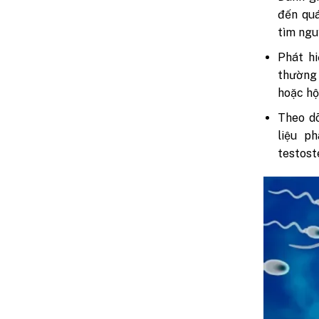
đến quá
tìm ngu
Phát hi
thường 
hoặc hộ
Theo dõ
liệu p
testost