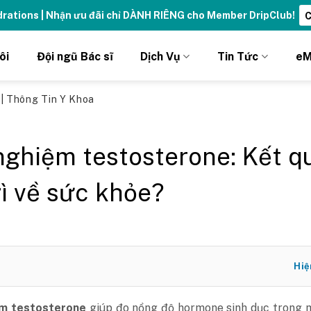
ydrations | Nhận ưu đãi chỉ DÀNH RIÊNG cho Member DripClub!
C
ôi
Đội ngũ Bác sĩ
Dịch Vụ
Tin Tức
eM
ủ
|
Thông Tin Y Khoa
nghiệm testosterone: Kết q
gì về sức khỏe?
Hiệ
ệm testosterone
giúp đo nồng độ hormone sinh dục trong m