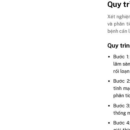
Quy tr
Xét nghiệ
và phân tí
bệnh cần l
Quy trì
Bước 1:
lâm sàn
rối loạ
Bước 2
tĩnh mạ
phân tí
Bước 3:
thống m
Bước 4: