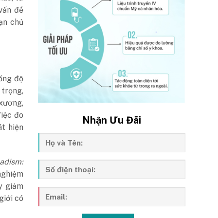
 vấn đề
bạn chủ
ồng độ
trọng,
 xương,
Việc đo
Nhận Ưu Đãi
át hiện
adism:
nghiệm
y giảm
giới có