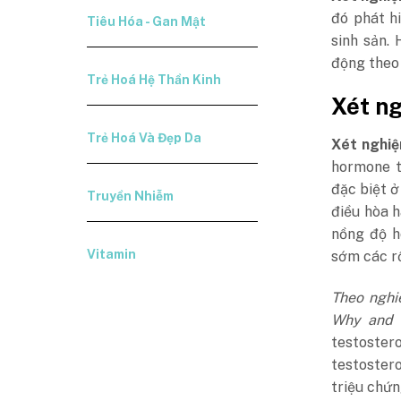
đó phát hi
Tiêu Hóa - Gan Mật
sinh sản.
động theo 
Trẻ Hoá Hệ Thần Kinh
Xét ng
Trẻ Hoá Và Đẹp Da
Xét nghi
hormone t
đặc biệt ở
Truyền Nhiễm
điều hòa h
nồng độ h
Vitamin
sớm các rố
Theo nghi
Why and w
testoster
testostero
triệu chứn