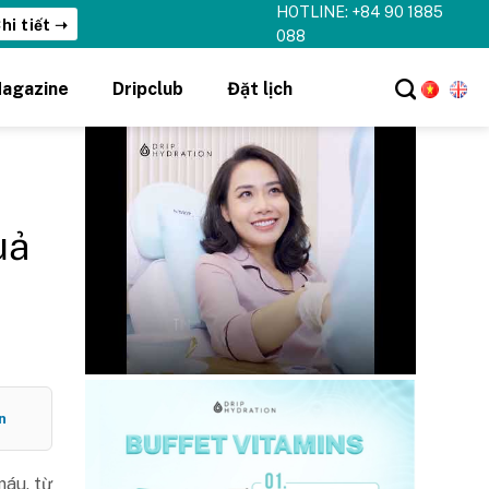
HOTLINE: +84 90 1885
hi tiết ➝
088
agazine
Dripclub
Đặt lịch
uả
n
áu, từ