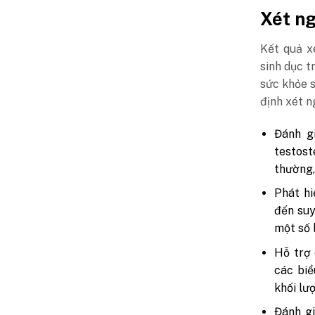
Xét n
Kết quả x
sinh dục t
sức khỏe s
định xét 
Đánh g
testost
thường,
Phát hi
đến suy
một số 
Hỗ trợ 
các biể
khối lư
Đánh gi