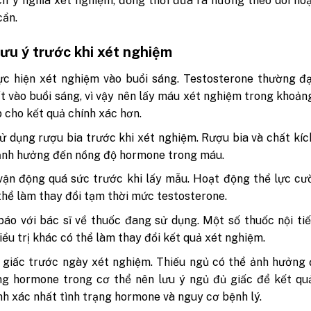
ích ý nghĩa xét nghiệm, đồng thời đưa ra hướng theo dõi ho
cần.
ưu ý trước khi xét nghiệm
ực hiện xét nghiệm vào buổi sáng.
Testosterone thường đ
t vào buổi sáng, vì vậy nên lấy máu xét nghiệm trong khoảng
p cho kết quả chính xác hơn.
ử dụng rượu bia trước khi xét nghiệm.
Rượu bia và chất kíc
ảnh hưởng đến nồng độ hormone trong máu.
ận động quá sức trước khi lấy mẫu.
Hoạt động thể lực cư
thể làm thay đổi tạm thời mức testosterone.
áo với bác sĩ về thuốc đang sử dụng.
Một số thuốc nội ti
iều trị khác có thể làm thay đổi kết quả xét nghiệm.
giấc trước ngày xét nghiệm.
Thiếu ngủ có thể ảnh hưởng 
ng hormone trong cơ thể nên lưu ý ngủ đủ giấc để kết qu
nh xác nhất tình trạng hormone và nguy cơ bệnh lý.