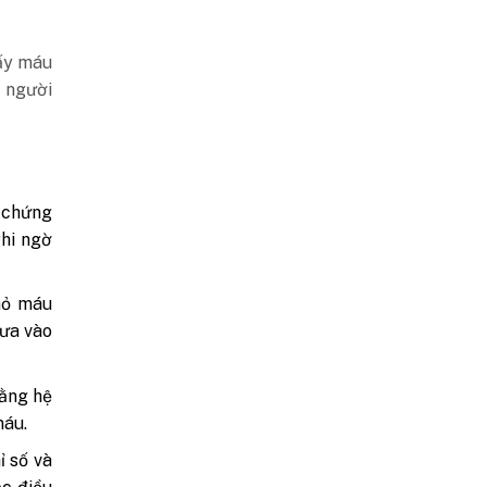
ấy máu
n người
 chứng
ghi ngờ
hỏ máu
đưa vào
ằng hệ
máu.
ỉ số và