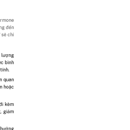
ormone
ởng đến
 sẽ chỉ
 lượng
ức bình
tính.
ên quan
àn hoặc
.
đi kèm
, giảm
 hưởng