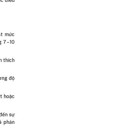
ặc điều
ạt mức
 7 – 10
h thích
ờng độ
ết hoặc
đến sự
ả phản