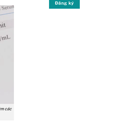
Đăng ký
sớm các