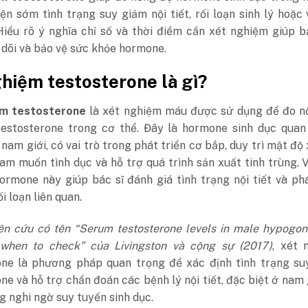
ện sớm tình trạng suy giảm nội tiết, rối loạn sinh lý hoặc
 Hiểu rõ ý nghĩa chỉ số và thời điểm cần xét nghiệm giúp 
dõi và bảo vệ sức khỏe hormone.
hiệm testosterone là gì?
ệm testosterone
là xét nghiệm máu được sử dụng để đo n
estosterone trong cơ thể. Đây là hormone sinh dục quan 
 nam giới, có vai trò trong phát triển cơ bắp, duy trì mật độ
am muốn tình dục và hỗ trợ quá trình sản xuất tinh trùng. 
ormone này giúp bác sĩ đánh giá tình trạng nội tiết và ph
i loạn liên quan.
ên cứu có tên “Serum testosterone levels in male hypogon
hen to check” của Livingston và cộng sự (2017)
, xét 
one là phương pháp quan trọng để xác định tình trạng su
ne và hỗ trợ chẩn đoán các bệnh lý nội tiết, đặc biệt ở nam 
g nghi ngờ suy tuyến sinh dục.