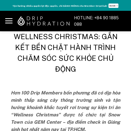
Skip
Tận hưởng nhiều quyền lợi độc quyền, chỉ DÀNH RIÊNG cho Member DripClub!
Chi tiết ➝
to
content
HOTLINE: +84 90 1885
088
WELLNESS CHRISTMAS: GẮN
KẾT BỀN CHẶT HÀNH TRÌNH
CHĂM SÓC SỨC KHỎE CHỦ
ĐỘNG
Hơn 100 Drip Members bốn phương đã có dịp hòa
mình thắp sáng cây thông trường sinh và tận
hưởng khoảnh khắc tuyết rơi trong sự kiện tri ân
“Wellness Christmas” được tổ chức tại Snow
Town của GEM Center – địa điểm check in Giáng
sinh hot nhất năm nay tại TP.HCM.