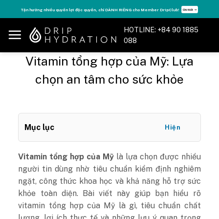
Skip
Tăng năng lượng - sống đỉnh cao với thẻ Vitamin Drip Membership.
Chi tiết ➝
Xem ngay ➝
to
content
HOTLINE: +84 90 1885
088
Vitamin tổng hợp của Mỹ: Lựa
chọn an tâm cho sức khỏe
Mục lục
Hiện
Vitamin tổng hợp của Mỹ
là lựa chọn được nhiều
người tin dùng nhờ tiêu chuẩn kiểm định nghiêm
ngặt, công thức khoa học và khả năng hỗ trợ sức
khỏe toàn diện. Bài viết này giúp bạn hiểu rõ
vitamin tổng hợp của Mỹ là gì, tiêu chuẩn chất
lượng, lợi ích thực tế và những lưu ý quan trọng