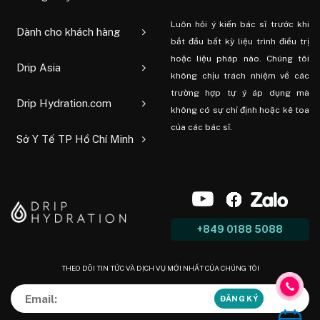
Luôn hỏi ý kiến ​​bác sĩ trước khi
Dành cho khách hàng
bắt đầu bất kỳ liệu trình điều trị
hoặc liệu pháp nào. Chúng tôi
Drip Asia
không chịu trách nhiệm về các
trường hợp tự ý áp dụng mà
Drip Hydration.com
không có sự chỉ định hoặc kê toa
của các bác sĩ.
Sở Y Tế TP Hồ Chí Minh
+849 0188 5088
THEO DÕI TIN TỨC VÀ DỊCH VỤ MỚI NHẤT CỦA CHÚNG TÔI