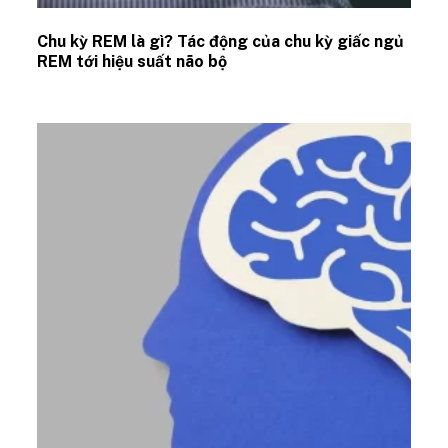
Chu kỳ REM là gì? Tác động của chu kỳ giấc ngủ
REM tới hiệu suất não bộ