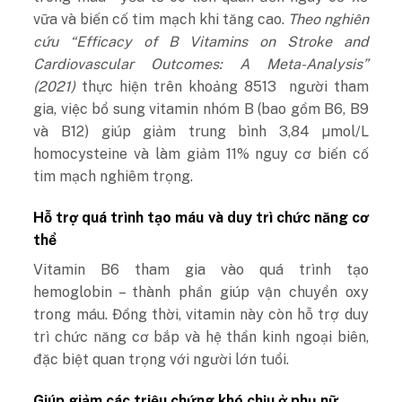
vữa và biến cố tim mạch khi tăng cao.
Theo nghiên
cứu “Efficacy of B Vitamins on Stroke and
Cardiovascular Outcomes: A Meta-Analysis”
(2021)
thực hiện trên khoảng 8513 người tham
gia, việc bổ sung vitamin nhóm B (bao gồm B6, B9
và B12) giúp giảm trung bình 3,84 µmol/L
homocysteine và làm giảm 11% nguy cơ biến cố
tim mạch nghiêm trọng.
Hỗ trợ quá trình tạo máu và duy trì chức năng cơ
thể
Vitamin B6 tham gia vào quá trình tạo
hemoglobin – thành phần giúp vận chuyển oxy
trong máu. Đồng thời, vitamin này còn hỗ trợ duy
trì chức năng cơ bắp và hệ thần kinh ngoại biên,
đặc biệt quan trọng với người lớn tuổi.
Giúp giảm các triệu chứng khó chịu ở phụ nữ