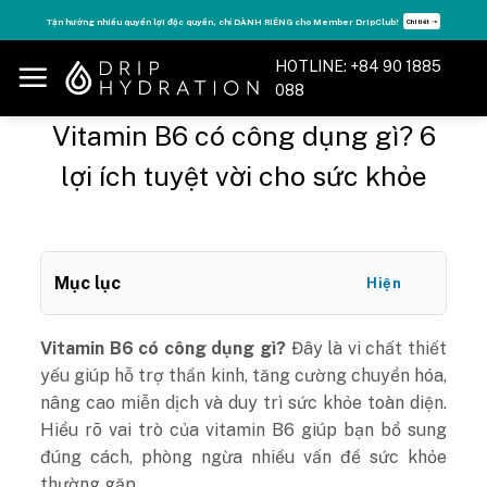
Skip
Tận hưởng nhiều quyền lợi độc quyền, chỉ DÀNH RIÊNG cho Member DripClub!
Chi tiết ➝
to
content
HOTLINE: +84 90 1885
088
Vitamin B6 có công dụng gì? 6
lợi ích tuyệt vời cho sức khỏe
Mục lục
Hiện
Vitamin B6 có công dụng gì?
Đây là vi chất thiết
yếu giúp hỗ trợ thần kinh, tăng cường chuyển hóa,
nâng cao miễn dịch và duy trì sức khỏe toàn diện.
Hiểu rõ vai trò của vitamin B6 giúp bạn bổ sung
đúng cách, phòng ngừa nhiều vấn đề sức khỏe
thường gặp.