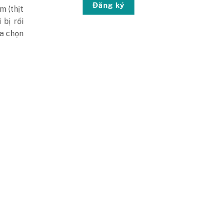
Đăng ký
m (thịt
 bị rối
ựa chọn