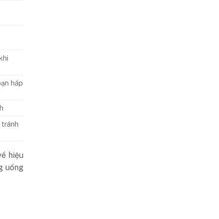
khi
loạn hấp
nh
 tránh
về hiệu
ng uống