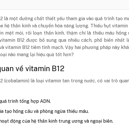
2 là một dưỡng chất thiết yếu tham gia vào quá trình tạo m
ỏe hệ thần kinh và chuyển hóa năng lượng. Thiếu hụt vitamin
n mệt mỏi, rối loạn thần kinh, thậm chí là thiếu máu hồng 
 vitamin B12 được bổ sung qua nhiều cách, phổ biến nhất 
và vitamin B12 tiêm tĩnh mạch. Vậy hai phương pháp này kh
 loại nào mang lại hiệu quả tốt hơn?
uan về vitamin B12
2 (cobalamin) là loại vitamin tan trong nước, có vai trò qua
quá trình tổng hợp ADN.
a tạo hồng cầu và phòng ngừa thiếu máu.
 hoạt động của hệ thần kinh trung ương và ngoại biên.