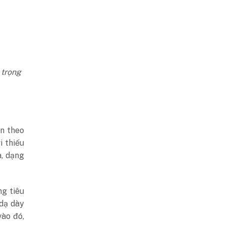
 trọng
ân theo
i thiếu
a, dạng
ng tiêu
 dạ dày
ào đó,