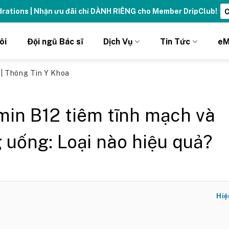
ng đỉnh cao với thẻ Vitamin Drip Membership.
Xem ngay ➝
ôi
Đội ngũ Bác sĩ
Dịch Vụ
Tin Tức
eM
ủ
|
Thông Tin Y Khoa
min B12 tiêm tĩnh mạch và
 uống: Loại nào hiệu quả?
Hiệ