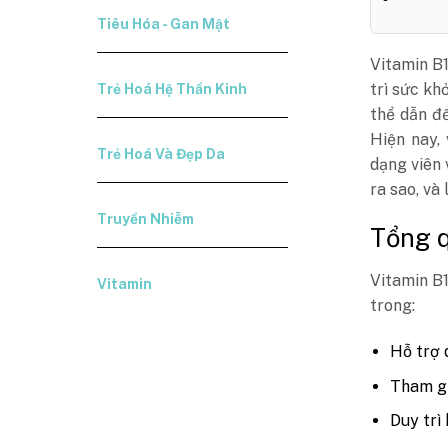
Tiêu Hóa - Gan Mật
Vitamin B1
trì sức kh
Trẻ Hoá Hệ Thần Kinh
thể dẫn đế
Hiện nay,
Trẻ Hoá Và Đẹp Da
dạng viên 
ra sao, và
Truyền Nhiễm
Tổng q
Vitamin B1
Vitamin
trong:
Hỗ trợ 
Tham gi
Duy trì