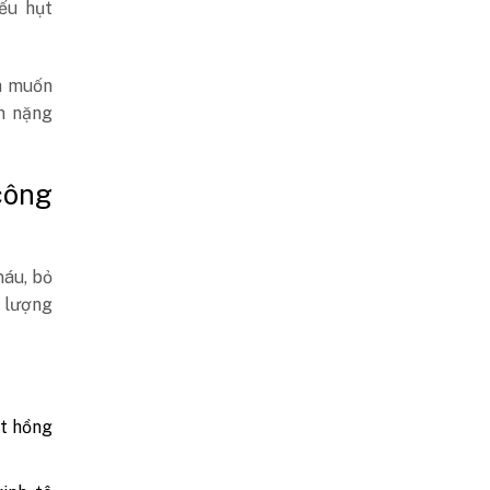
ếu hụt
h muốn
n nặng
công
máu, bỏ
n lượng
ất hồng