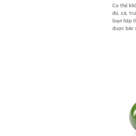
Cơ thể khô
đỏ, cá, t
loạn hấp t
được bác s