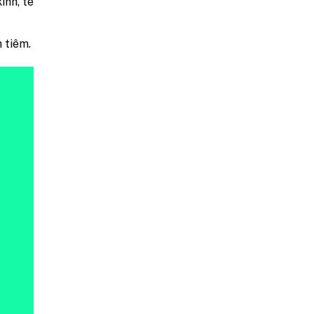
inh, tê
n tiêm.