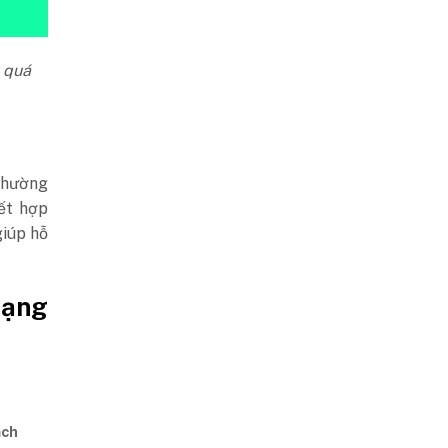
a quá
 thường
ết hợp
giúp hỗ
dạng
ạch