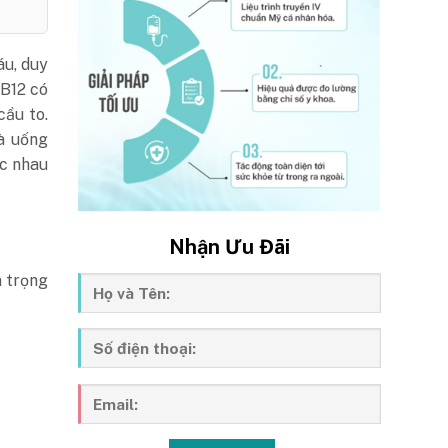
áu, duy
 B12 có
cầu to.
là uống
ác nhau
Nhận Ưu Đãi
n trọng