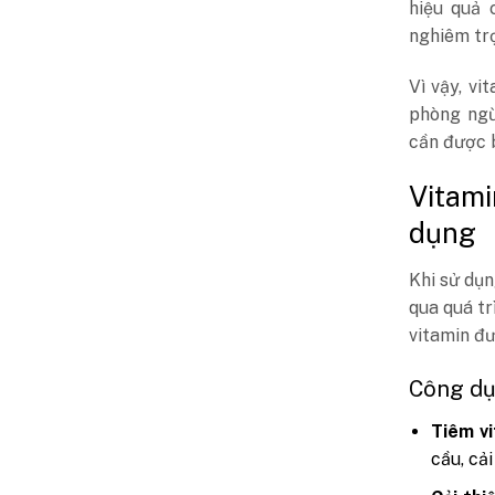
hiệu quả 
nghiêm tr
Vì vậy, v
phòng ngừ
cần được 
Vitam
dụng
Khi sử dụ
qua quá tr
vitamin đư
Công dụ
Tiêm vi
cầu, cả