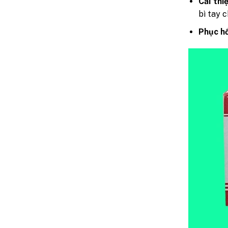
Cải thi
bì tay c
Phục hồ