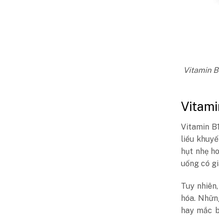
Vitamin B
Vitami
Vitamin B
liều khuy
hụt nhẹ h
uống có gi
Tuy nhiên
hóa. Nhữn
hay mắc b