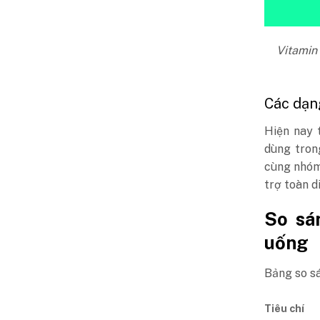
Vitamin 
Các dạn
Hiện nay 
dùng tron
cùng nhóm 
trợ toàn d
So sá
uống
Bảng so sá
Tiêu chí