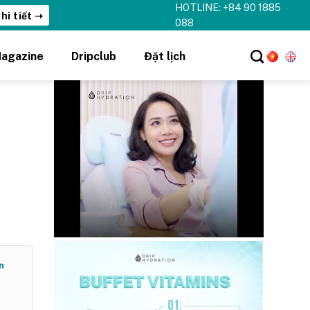
HOTLINE: +84 90 1885
088
agazine
Dripclub
Đặt lịch
n