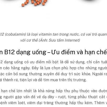
12 (cobalamin) là loại vitamin tan trong nước, có vai trò quan
với cơ thể (Ảnh: Sưu tầm Internet)
n B12 dạng uống – Ưu điểm và hạn chế
12 dạng uống có ưu điểm nổi bật là dễ sử dụng, chỉ cần tu
ến cáo hằng ngày. Đây là lựa chọn phù hợp cho những ngườ
oặc cần bổ sung thường xuyên để duy trì sức khỏe. Ngoài r
á thành rẻ, tiện lợi và dễ tìm mua trên thị trường.
, hạn chế lớn nhất là khả năng hấp thu phụ thuộc vào đườ
g người gặp vấn đề về dạ dày – ruột, từng phẫu thuật cắt
ệnh viêm loét, viêm đại tràng thường hấp thu kém. Thêm v