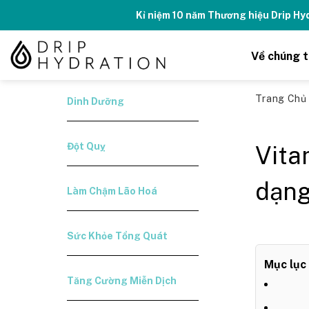
Skip
Tăng năng lượng - số
to
content
Về chúng t
Trang Ch
Dinh Dưỡng
Đột Quỵ
Vita
dạng
Làm Chậm Lão Hoá
Sức Khỏe Tổng Quát
Mục lục
Tăng Cường Miễn Dịch