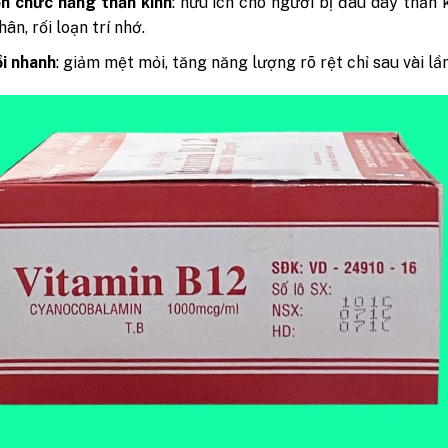
ện chức năng thần kinh
: hữu ích cho người bị đau dây thần k
hân, rối loạn trí nhớ.
i nhanh
: giảm mệt mỏi, tăng năng lượng rõ rệt chỉ sau vài lầ