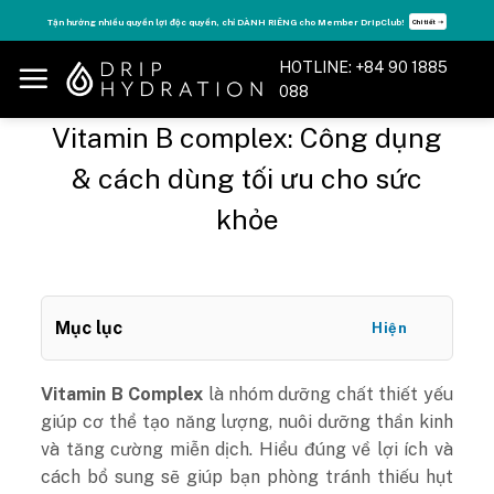
Skip
Tăng năng lượng - sống đỉnh cao với thẻ Vitamin Drip Membership.
Xem ngay ➝
to
content
HOTLINE: +84 90 1885
088
Vitamin B complex: Công dụng
& cách dùng tối ưu cho sức
khỏe
Mục lục
Hiện
Vitamin B Complex
là nhóm dưỡng chất thiết yếu
giúp cơ thể tạo năng lượng, nuôi dưỡng thần kinh
và tăng cường miễn dịch. Hiểu đúng về lợi ích và
cách bổ sung sẽ giúp bạn phòng tránh thiếu hụt