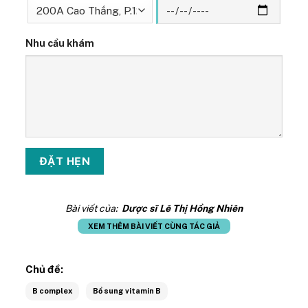
Nhu cầu khám
Bài viết của:
Dược sĩ Lê Thị Hồng Nhiên
XEM THÊM BÀI VIẾT CÙNG TÁC GIẢ
Chủ đề:
B complex
Bổ sung vitamin B