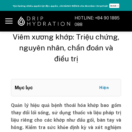
Skip
Tận hưởng nhiều quyền lợi độc quyền, chỉ DÀNH RIÊNG cho Member DripClub!
Chi tiết ➝
to
content
HOTLINE: +84 90 1885
088
Viêm xương khớp: Triệu chứng,
nguyên nhân, chẩn đoán và
điều trị
Mục lục
Hiện
Quản lý hiệu quả bệnh thoái hóa khớp bao gồm
thay đổi lối sống, sử dụng thuốc và liệu pháp trị
liệu riêng cho các khớp như đầu gối, bàn tay và
hông. Kiểm tra sức khỏe định kỳ và xét nghiệm