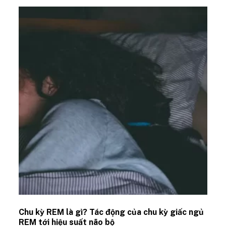
Chu kỳ REM là gì? Tác động của chu kỳ giấc ngủ
REM tới hiệu suất não bộ