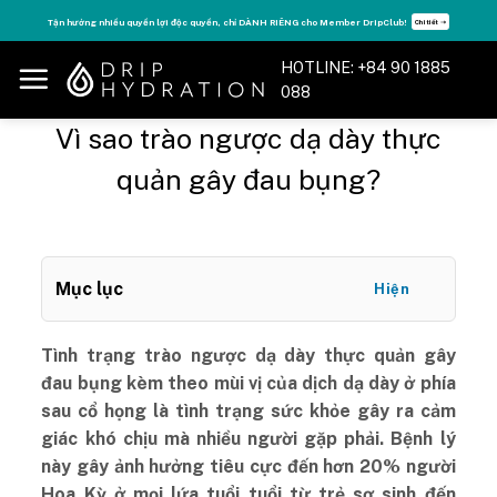
Skip
Tăng năng lượng - sống đỉnh cao với thẻ Vitamin Drip Membership.
Xem ngay ➝
to
content
HOTLINE: +84 90 1885
088
Vì sao trào ngược dạ dày thực
quản gây đau bụng?
Mục lục
Hiện
Tình trạng trào ngược dạ dày thực quản gây
đau bụng kèm theo mùi vị của dịch dạ dày ở phía
sau cổ họng là tình trạng sức khỏe gây ra cảm
giác khó chịu mà nhiều người gặp phải. Bệnh lý
này gây ảnh hưởng tiêu cực đến hơn 20% người
Hoa Kỳ ở mọi lứa tuổi tuổi từ trẻ sơ sinh đến