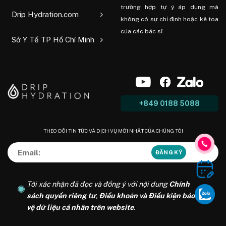
trường hợp tự ý áp dụng mà
Drip Hydration.com
không có sự chỉ định hoặc kê toa
của các bác sĩ.
Sở Y Tế TP Hồ Chí Minh
+849 0188 5088
THEO DÕI TIN TỨC VÀ DỊCH VỤ MỚI NHẤT CỦA CHÚNG TÔI
Tôi xác nhận đã đọc và đồng ý với nội dung
Chính
sách quyền riêng tư
,
Điều khoản và Điều kiện bảo
vệ dữ liệu cá nhân trên website
.