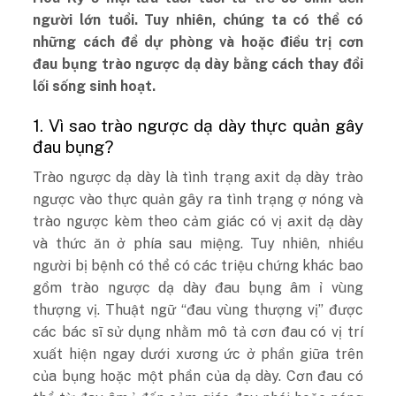
người lớn tuổi. Tuy nhiên, chúng ta có thể có
những cách để dự phòng và hoặc điều trị cơn
đau bụng trào ngược dạ dày bằng cách thay đổi
lối sống sinh hoạt.
1. Vì sao trào ngược dạ dày thực quản gây
đau bụng?
Trào ngược dạ dày là tình trạng axit dạ dày trào
ngược vào thực quản gây ra tình trạng ợ nóng và
trào ngược kèm theo cảm giác có vị axit dạ dày
và thức ăn ở phía sau miệng. Tuy nhiên, nhiều
người bị bệnh có thể có các triệu chứng khác bao
gồm trào ngược dạ dày đau bụng âm ỉ vùng
thượng vị. Thuật ngữ “đau vùng thượng vị” được
các bác sĩ sử dụng nhằm mô tả cơn đau có vị trí
xuất hiện ngay dưới xương ức ở phần giữa trên
của bụng hoặc một phần của dạ dày. Cơn đau có