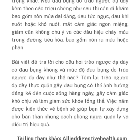
trọng khác. Nếu đau bụng do trào ngược dạ dày
kèm theo các triệu chứng như sau thì cần đi khám
bao gồm nôn mửa dai dẳng, đau tức ngực, đau khi
nuốt hoặc khó nuốt, mất cảm giác ngon miệng,
giảm cân không chủ ý và các dấu hiệu chảy máu
trong đường tiêu hóa, bao gồm nôn ra máu hoặc
phân
Bài viết đã trả lời cho câu hỏi trào ngược dạ dày
có đau bụng không và mức độ đau bụng do trào
ngược dạ dày như thế nào? Tóm lại, trào ngược
dạ dày thực quản gây đau bụng có thể ảnh hưởng
đáng kể đến cuộc sống hàng ngày, gây cảm giác
khó chịu và làm giảm sức khỏe tổng thể. Việc nắm
được kiến thức về bệnh sẽ giúp bạn tự xây dựng
cho bản thân những cách phòng ngừa, quản lý và
điều trị hiệu quả.
Tài liệu tham khảo: Allieddigestivehealth.com,