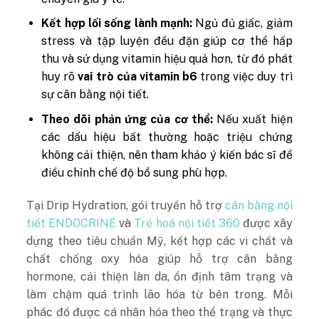
Kết hợp lối sống lành mạnh:
Ngủ đủ giấc, giảm
stress và tập luyện đều đặn giúp cơ thể hấp
thu và sử dụng vitamin hiệu quả hơn, từ đó phát
huy rõ
vai trò của vitamin b6
trong việc duy trì
sự cân bằng nội tiết.
Theo dõi phản ứng của cơ thể:
Nếu xuất hiện
các dấu hiệu bất thường hoặc triệu chứng
không cải thiện, nên tham khảo ý kiến bác sĩ để
điều chỉnh chế độ bổ sung phù hợp.
Tại Drip Hydration, gói truyền hỗ trợ
cân bằng nội
tiết ENDOCRINE
và
Trẻ hoá nội tiết 36
0
được xây
dựng theo tiêu chuẩn Mỹ, kết hợp các vi chất và
chất chống oxy hóa giúp hỗ trợ cân bằng
hormone, cải thiện làn da, ổn định tâm trạng và
làm chậm quá trình lão hóa từ bên trong. Mỗi
phác đồ được cá nhân hóa theo thể trạng và thực