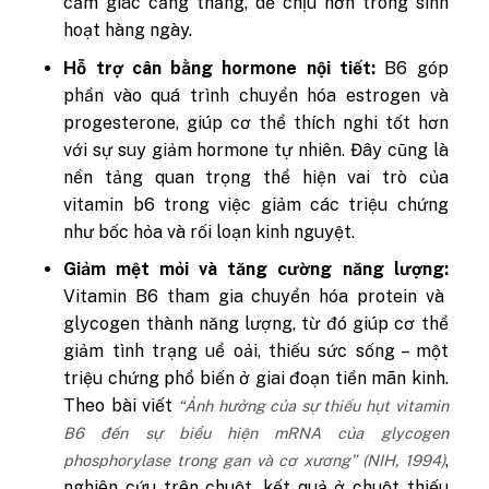
cảm giác căng thẳng, dễ chịu hơn trong sinh
hoạt hàng ngày.
Hỗ trợ cân bằng hormone nội tiết:
B6 góp
phần vào quá trình chuyển hóa estrogen và
progesterone, giúp cơ thể thích nghi tốt hơn
với sự suy giảm hormone tự nhiên. Đây cũng là
nền tảng quan trọng thể hiện vai trò của
vitamin b6 trong việc giảm các triệu chứng
như bốc hỏa và rối loạn kinh nguyệt.
Giảm mệt mỏi và tăng cường năng lượng:
Vitamin B6 tham gia chuyển hóa protein và
glycogen thành năng lượng, từ đó giúp cơ thể
giảm tình trạng uể oải, thiếu sức sống – một
triệu chứng phổ biến ở giai đoạn tiền mãn kinh.
Theo bài viết
“Ảnh hưởng của sự thiếu hụt vitamin
B6 đến sự biểu hiện mRNA của glycogen
,
phosphorylase trong gan và cơ xương” (
NIH
, 1994)
nghiên cứu trên chuột, kết quả ở chuột thiếu