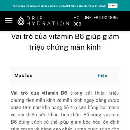
Skip
Tận hưởng nhiều quyền lợi độc quyền, chỉ DÀNH RIÊNG cho Member DripClub!
Chi tiết ➝
to
content
HOTLINE: +84 90 1885
088
Vai trò của vitamin B6 giúp giảm
triệu chứng mãn kinh
Mục lục
Hiện
Vai trò của vitamin B6
trong cải thiện triệu
chứng tiền mãn kinh và mãn kinh ngày càng được
quan tâm nhờ khả năng hỗ trợ cân bằng hormone
và cải thiện sức khỏe tinh thần. Bổ sung vitamin
B6 đúng cách có thể giúp giảm bốc hỏa, ổn định
tâm trạng và nâng cao chất lượng cuộc sống cho