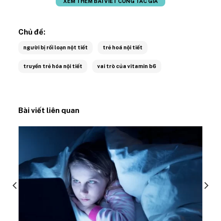
XEM THÊM BÀI VIẾT CÙNG TÁC GIẢ
Chủ đề:
người bị rối loạn nột tiết
trẻ hoá nội tiết
truyền trẻ hóa nội tiết
vai trò của vitamin b6
Bài viết liên quan