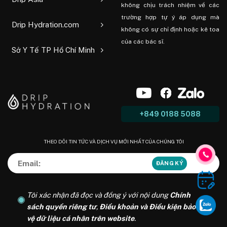
không chịu trách nhiệm về các
trường hợp tự ý áp dụng mà
Drip Hydration.com
không có sự chỉ định hoặc kê toa
của các bác sĩ.
Sở Y Tế TP Hồ Chí Minh
+849 0188 5088
THEO DÕI TIN TỨC VÀ DỊCH VỤ MỚI NHẤT CỦA CHÚNG TÔI
Tôi xác nhận đã đọc và đồng ý với nội dung
Chính
sách quyền riêng tư
,
Điều khoản và Điều kiện bảo
vệ dữ liệu cá nhân trên website
.