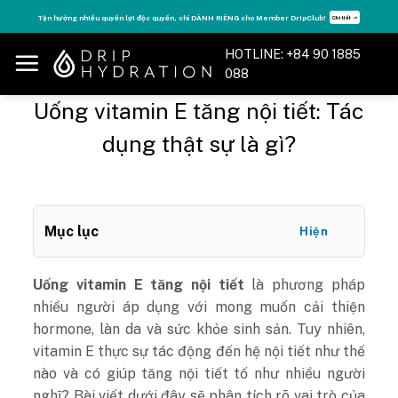
Skip
Tăng năng lượng - sống đỉnh cao với thẻ Vitamin Drip Membership.
Xem ngay ➝
to
content
HOTLINE: +84 90 1885
088
Uống vitamin E tăng nội tiết: Tác
dụng thật sự là gì?
Mục lục
Hiện
Uống vitamin E tăng nội tiết
là phương pháp
nhiều người áp dụng với mong muốn cải thiện
hormone, làn da và sức khỏe sinh sản. Tuy nhiên,
vitamin E thực sự tác động đến hệ nội tiết như thế
nào và có giúp tăng nội tiết tố như nhiều người
nghĩ? Bài viết dưới đây sẽ phân tích rõ vai trò của