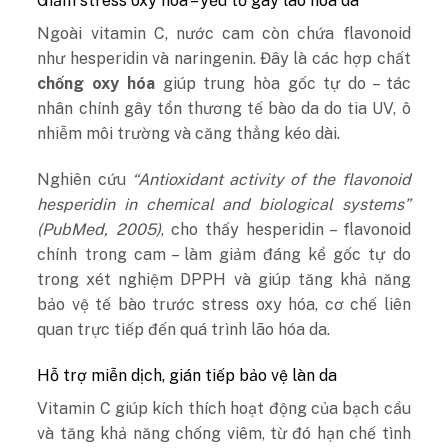
Giảm stress oxy hóa – yếu tố gây lão hóa da
Ngoài vitamin C, nước cam còn chứa flavonoid
như hesperidin và naringenin. Đây là các hợp chất
chống oxy hóa
giúp trung hòa gốc tự do – tác
nhân chính gây tổn thương tế bào da do tia UV, ô
nhiễm môi trường và căng thẳng kéo dài.
Nghiên cứu
“Antioxidant activity of the flavonoid
hesperidin in chemical and biological systems”
(PubMed, 2005)
, cho thấy hesperidin – flavonoid
chính trong cam – làm giảm đáng kể gốc tự do
trong xét nghiệm DPPH và giúp tăng khả năng
bảo vệ tế bào trước stress oxy hóa, cơ chế liên
quan trực tiếp đến quá trình lão hóa da.
Hỗ trợ miễn dịch, gián tiếp bảo vệ làn da
Vitamin C giúp kích thích hoạt động của bạch cầu
và tăng khả năng chống viêm, từ đó hạn chế tình