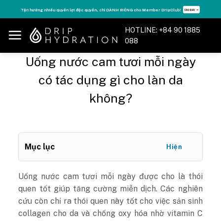
Skip
Tăng năng lượng - sống đỉnh cao với thẻ Vitamin Drip Membership.
Xem ngay ➝
to
content
HOTLINE: +84 90 1885
088
Uống nước cam tươi mỗi ngày
có tác dụng gì cho làn da
không?
Mục lục
Hiện
Uống nước cam tươi mỗi ngày được cho là thói
quen tốt giúp tăng cường miễn dịch. Các nghiên
cứu còn chỉ ra thói quen này tốt cho việc sản sinh
collagen cho da và chống oxy hóa nhờ vitamin C