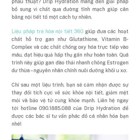
phẫu thuật? Drip Hydration mang đến giải pháp
bổ sung vi chất qua đường tĩnh mạch giúp cân
bằng nội tiết tố một cách tự nhiên.
Liệu pháp trẻ hóa nội tiết 360
giúp đưa các hoạt
chất hỗ trợ gan như Glutathione, Vitamin B-
Complex và các chất chống oxy hóa trực tiếp vào
máu, đạt hiệu quả hấp thụ gần như hoàn toàn. Quá
trình này giúp gan đào thải nhanh chóng Estrogen
dư thừa – nguyên nhân chính nuôi dưỡng khối u xơ.
Chỉ sau một liệu trình, bạn sẽ cảm nhận được sự
thay đổi tích cực về sức khỏe nội tiết, giảm mệt
mỏi và bảo vệ tử cung khỏe mạnh. Liên hệ ngay
tới hotline 090.1885.088 của Drip Hydration để
được các bác sĩ tư vấn phác đồ cá nhân hóa bạn
nhé!