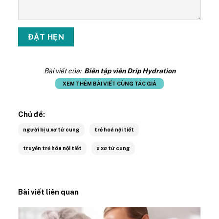
Bài viết của:
Biên tập viên Drip Hydration
XEM THÊM BÀI VIẾT CÙNG TÁC GIẢ
Chủ đề:
người bị u xơ tử cung
trẻ hoá nội tiết
truyền trẻ hóa nội tiết
u xơ tử cung
Bài viết liên quan