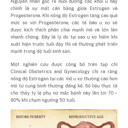
Nguyên nhân gốc rễ nuôi dưỡng các khối u này
chính là sự mất cân bằng giữa Estrogen và
Progesterone. Khi nồng độ Estrogen tăng cao quá
mức so với Progesterone, các tế bào u xơ sẽ
được kích thích phân chia mạnh mẽ và lớn lên
nhanh chóng. Đây là lý do tại sao u xơ hiếm khi
xuất hiện trước tuổi dậy thì và thường phát triển
mạnh trong độ tuổi sinh sản.
Một nghiên cứu được công bố trên tạp chí
Clinical Obstetrics and Gynecology chỉ ra rằng
nồng độ Estrogen tại các mô u xơ thường cao hơn
mô tử cung bình thường đáng kể. Số liệu thực tế
cho thấy tỷ lệ phụ nữ mắc bệnh này lên tới 70 –
80% khi chạm ngưỡng 50 tuổi.