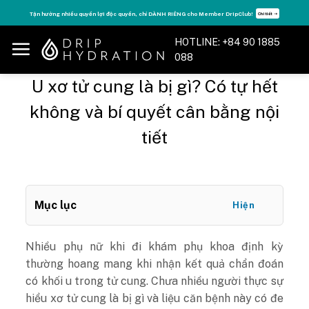
Skip
Tận hưởng nhiều quyền lợi độc quyền, chỉ DÀNH RIÊNG cho Member DripClub!
Chi tiết ➝
to
content
HOTLINE: +84 90 1885
088
U xơ tử cung là bị gì? Có tự hết
không và bí quyết cân bằng nội
tiết
Mục lục
Hiện
Nhiều phụ nữ khi đi khám phụ khoa định kỳ
thường hoang mang khi nhận kết quả chẩn đoán
có khối u trong tử cung. Chưa nhiều người thực sự
hiểu xơ tử cung là bị gì và liệu căn bệnh này có đe