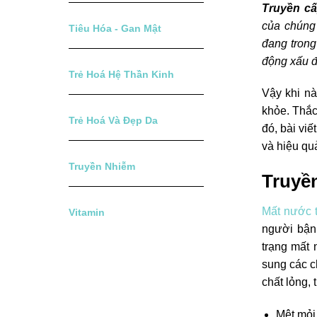
Truyền c
của chúng
Tiêu Hóa - Gan Mật
đang trong
động xấu 
Trẻ Hoá Hệ Thần Kinh
Vậy khi n
khỏe. Thắ
Trẻ Hoá Và Đẹp Da
với đó, b
nhanh chón
Truyền Nhiễm
Truyền
Mất nước 
Vitamin
một người
tình trạng
cần bổ su
cung cấp đ
Mệt mỏ