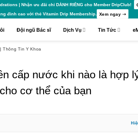
ydrations | Nhận ưu đãi chỉ DÀNH RIÊNG cho Member DripClub!
C
ng đỉnh cao với thẻ Vitamin Drip Membership.
Xem ngay ➝
ôi
Đội ngũ Bác sĩ
Dịch Vụ
Tin Tức
eM
ủ
|
Thông Tin Y Khoa
ền cấp nước khi nào là hợp 
 cho cơ thể của bạn
Hiệ