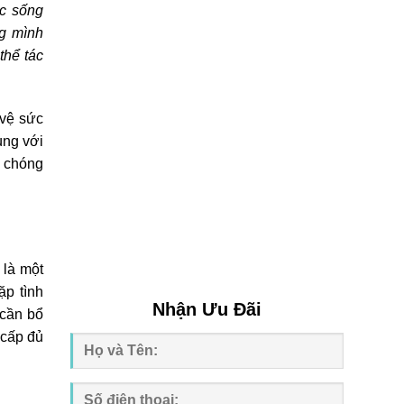
ộc sống
g mình
thể tác
 vệ sức
y. Cùng
 toàn,
 bạn là
ạn gặp
Nhận Ưu Đãi
ững lúc
ng được