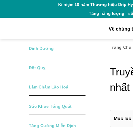
Skip
Kỉ niệm 10 năm Thương hiệu Drip H
to
Tăng năng lượng - số
content
Về chúng t
Trang Ch
Dinh Dưỡng
Đột Quỵ
Truy
nhất
Làm Chậm Lão Hoá
Sức Khỏe Tổng Quát
Mục lục
Tăng Cường Miễn Dịch