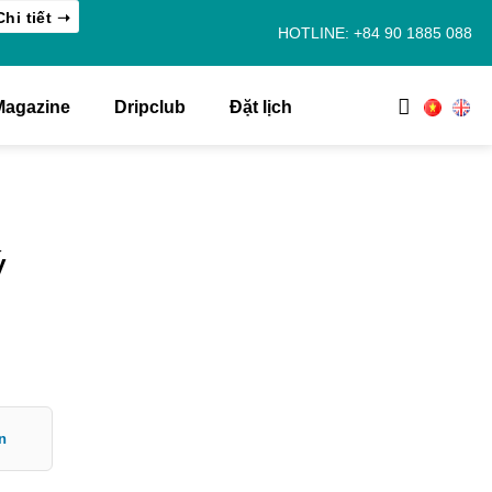
hi tiết ➝
HOTLINE: +84 90 1885
088
agazine
Dripclub
Đặt lịch
lý
n