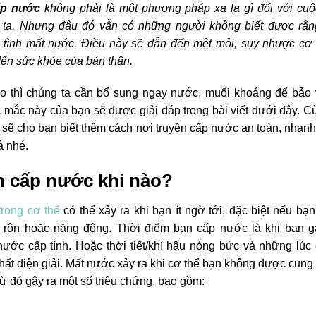
ấp nước
không phải là một phương pháp xa lạ gì đối với cu
 ta. Nhưng đâu đó vẫn có những người không biết được rằn
 tình mất nước. Điều này sẽ dẫn đến mệt mỏi, suy nhược cơ 
đến sức khỏe của bản thân.
ào thì chúng ta cần bổ sung ngay nước, muối khoáng để bảo
c mắc này của bạn sẽ được giải đáp trong bài viết dưới đâ
ài viết sẽ cho bạn biết thêm cách nơi truyền cấp nước an
g và hiệu quả nhé.
 cấp nước khi nào?
trong cơ thể
có thể xảy ra khi bạn ít ngờ tới, đặc biệt nếu
 bận rộn hoặc năng động. Thời điểm bạn cấp nước là khi b
 mất nước cấp tính. Hoặc thời tiết/khí hậu nóng bức và nh
ng các chất điện giải. Mất nước xảy ra khi cơ thể bạn khô
ủ chất lỏng, từ đó gây ra một số triệu chứng, bao gồm:
i