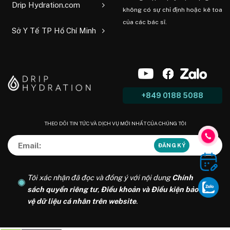
Drip Hydration.com
không có sự chỉ định hoặc kê toa
của các bác sĩ.
Sở Y Tế TP Hồ Chí Minh
+849 0188 5088
THEO DÕI TIN TỨC VÀ DỊCH VỤ MỚI NHẤT CỦA CHÚNG TÔI
Tôi xác nhận đã đọc và đồng ý với nội dung
Chính
sách quyền riêng tư
,
Điều khoản và Điều kiện bảo
vệ dữ liệu cá nhân trên website
.