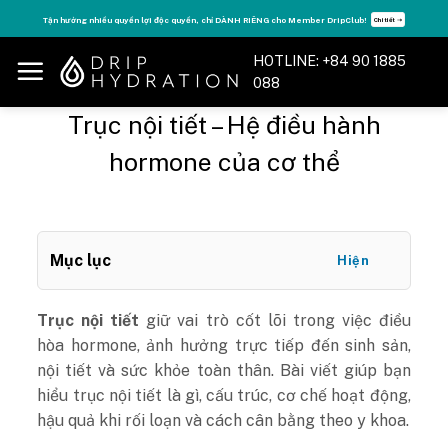
Skip
Tận hưởng nhiều quyền lợi độc quyền, chỉ DÀNH RIÊNG cho Member DripClub!
Chi tiết ➝
to
content
HOTLINE: +84 90 1885
088
Trục nội tiết – Hệ điều hành
hormone của cơ thể
Mục lục
Hiện
Trục nội tiết
giữ vai trò cốt lõi trong việc điều
hòa hormone, ảnh hưởng trực tiếp đến sinh sản,
nội tiết và sức khỏe toàn thân. Bài viết giúp bạn
hiểu trục nội tiết là gì, cấu trúc, cơ chế hoạt động,
hậu quả khi rối loạn và cách cân bằng theo y khoa.