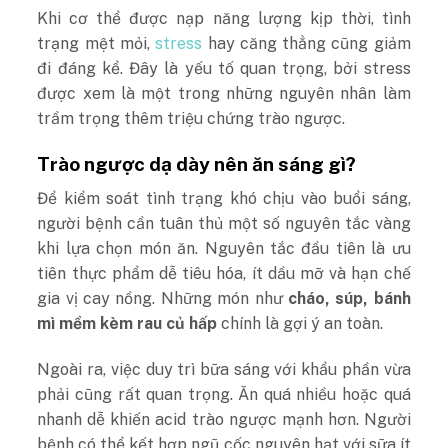
Khi cơ thể được nạp năng lượng kịp thời, tình
trạng mệt mỏi,
stress
hay căng thẳng cũng giảm
đi đáng kể. Đây là yếu tố quan trọng, bởi stress
được xem là một trong những nguyên nhân làm
trầm trọng thêm triệu chứng trào ngược.
Trào ngược dạ dày nên ăn sáng gì?
Để kiểm soát tình trạng khó chịu vào buổi sáng,
người bệnh cần tuân thủ một số nguyên tắc vàng
khi lựa chọn món ăn.
Nguyên tắc đầu tiên là ưu
tiên thực phẩm dễ tiêu hóa, ít dầu mỡ và hạn chế
gia vị cay nồng. Những món như
cháo, súp, bánh
mì mềm kèm rau củ hấp
chính là gợi ý an toàn.
Ngoài ra, việc duy trì bữa sáng với khẩu phần vừa
phải cũng rất quan trọng. Ăn quá nhiều hoặc quá
nhanh dễ khiến acid trào ngược mạnh hơn.
Người
bệnh có thể kết hợp ngũ cốc nguyên hạt với sữa ít