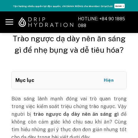
Skip
Tận hưởng nhiều quyền lợi độc quyền, chỉ DÀNH RIÊNG cho Member DripClub!
Chi tiết ➝
to
content
HOTLINE: +84 90 1885
088
Trào ngược dạ dày nên ăn sáng
gì để nhẹ bụng và dễ tiêu hóa?
Mục lục
Hiện
Bữa sáng lành mạnh đóng vai trò quan trọng
trong việc kiểm soát triệu chứng trào ngược. Vậy
người bị
trào ngược dạ dày nên ăn sáng gì
để
không còn cảm giác khó chịu sau khi ăn? Cùng
tìm hiểu những gợi ý thực đơn đơn giản nhưng tốt
cho dạ dày trong bài viết dưới đây.