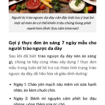
Người bị trào ngược dạ dày cần đặc biệt lưu ý loại bỏ
một số món ăn có thể khiến triệu chứng bùng phát
mạnh hơn (Ảnh: Sưu tầm Internet)
Gợi ý thực đơn ăn sáng 7 ngày mẫu cho
người trào ngược da dày
Sau khi đã biết
trào ngược dạ dày nên ăn sáng
gì,
chúng ta hãy cùng nhau xây dựng 1 thực đơn
mẫu trong tuần để hỗ trợ cải thiện tình trạng trào
ngược dạ dày, dễ tiêu hóa và giàu dinh dưỡng:
Ngày 1: Cháo yến mạch nấu mềm với sữa hạnh
nhân, ăn kèm chuối chín.
Ngày 2: Bánh mì nguyên cám phết bơ đậu
phộng, uống thêm sữa óc chó.