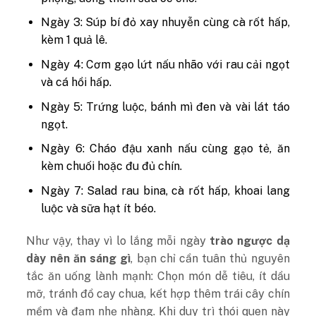
Ngày 3: Súp bí đỏ xay nhuyễn cùng cà rốt hấp,
kèm 1 quả lê.
Ngày 4: Cơm gạo lứt nấu nhão với rau cải ngọt
và cá hồi hấp.
Ngày 5: Trứng luộc, bánh mì đen và vài lát táo
ngọt.
Ngày 6: Cháo đậu xanh nấu cùng gạo tẻ, ăn
kèm chuối hoặc đu đủ chín.
Ngày 7: Salad rau bina, cà rốt hấp, khoai lang
luộc và sữa hạt ít béo.
Như vậy, thay vì lo lắng mỗi ngày
trào ngược dạ
dày nên ăn sáng gì
, bạn chỉ cần tuân thủ nguyên
tắc ăn uống lành mạnh: Chọn món dễ tiêu, ít dầu
mỡ, tránh đồ cay chua, kết hợp thêm trái cây chín
mềm và đạm nhẹ nhàng. Khi duy trì thói quen này