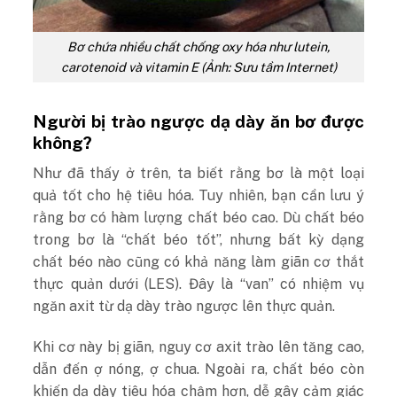
Bơ chứa nhiều chất chống oxy hóa như lutein,
carotenoid và vitamin E (Ảnh: Sưu tầm Internet)
Người bị trào ngược dạ dày ăn bơ được
không?
Như đã thấy ở trên, ta biết rằng bơ là một loại
quả tốt cho hệ tiêu hóa.
Tuy nhiên, bạn
cần lưu ý
rằng bơ có hàm lượng chất béo cao. Dù chất béo
trong bơ là “chất béo tốt”, nhưng bất kỳ dạng
chất béo nào cũng có khả năng làm giãn cơ thắt
thực quản dưới (LES). Đây là “van” có nhiệm vụ
ngăn axit từ dạ dày trào ngược lên thực quản.
Khi cơ này bị giãn, nguy cơ axit trào lên tăng cao,
dẫn đến ợ nóng, ợ chua. Ngoài ra, chất béo còn
khiến dạ dày tiêu hóa chậm hơn, dễ gây cảm giác