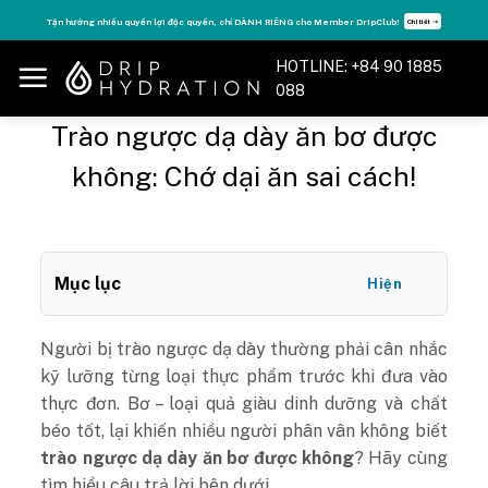
Skip
Tận hưởng nhiều quyền lợi độc quyền, chỉ DÀNH RIÊNG cho Member DripClub!
Chi tiết ➝
to
content
HOTLINE: +84 90 1885
088
Trào ngược dạ dày ăn bơ được
không: Chớ dại ăn sai cách!
Mục lục
Hiện
Người bị trào ngược dạ dày thường phải cân nhắc
kỹ lưỡng từng loại thực phẩm trước khi đưa vào
thực đơn. Bơ – loại quả giàu dinh dưỡng và chất
béo tốt, lại khiến nhiều người phân vân không biết
trào ngược dạ dày ăn bơ được không
? Hãy cùng
tìm hiểu câu trả lời bên dưới.