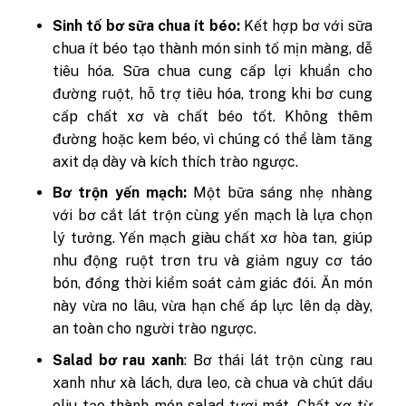
Sinh tố bơ sữa chua ít béo:
Kết hợp bơ với sữa
chua ít béo tạo thành món sinh tố mịn màng, dễ
tiêu hóa. Sữa chua cung cấp lợi khuẩn cho
đường ruột, hỗ trợ tiêu hóa, trong khi bơ cung
cấp chất xơ và chất béo tốt. Không thêm
đường hoặc kem béo, vì chúng có thể làm tăng
axit dạ dày và kích thích trào ngược.
Bơ trộn yến mạch:
Một bữa sáng nhẹ nhàng
với bơ cắt lát trộn cùng yến mạch là lựa chọn
lý tưởng. Yến mạch giàu chất xơ hòa tan, giúp
nhu động ruột trơn tru và giảm nguy cơ táo
bón, đồng thời kiểm soát cảm giác đói. Ăn món
này vừa no lâu, vừa hạn chế áp lực lên dạ dày,
an toàn cho người trào ngược.
Salad bơ rau xanh
: Bơ thái lát trộn cùng rau
xanh như xà lách, dưa leo, cà chua và chút dầu
oliu tạo thành món salad tươi mát. Chất xơ từ