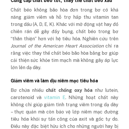
Cung cấp chất béo tốt, thay thế chất béo xấu
Chất béo không bão hòa đơn trong bơ có khả
năng giảm viêm và hỗ trợ hấp thu vitamin tan
trong dầu (A, D, E, K). Khác với mỡ động vật hay đồ
chiên rán dễ gây đầy bụng, chất béo trong bơ
“thân thiện” hơn với hệ tiêu hóa. Nghiên cứu trên
Journal of the American Heart Association
chỉ ra
rằng việc thay thế chất béo bão hòa bằng bơ giúp
cải thiện sức khỏe tim mạch mà không gây áp lực
lớn lên dạ dày.
Giảm viêm và làm dịu niêm mạc tiêu hóa
Bơ chứa nhiều
chất chống oxy hóa
như lutein,
carotenoid và
vitamin E
. Những hoạt chất này
không chỉ giúp giảm tình trạng viêm trong dạ dày
– thực quản mà còn bảo vệ lớp niêm mạc đường
tiêu hóa khỏi sự tấn công của axit và gốc tự do.
Điều này đặc biệt hữu ích cho những người hay bị