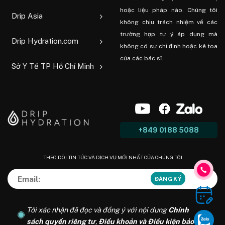
hoặc liệu pháp nào. Chúng tôi
Drip Asia
không chịu trách nhiệm về các
trường hợp tự ý áp dụng mà
Drip Hydration.com
không có sự chỉ định hoặc kê toa
của các bác sĩ.
Sở Y Tế TP Hồ Chí Minh
+849 0188 5088
THEO DÕI TIN TỨC VÀ DỊCH VỤ MỚI NHẤT CỦA CHÚNG TÔI
Tôi xác nhận đã đọc và đồng ý với nội dung
Chính
sách quyền riêng tư
,
Điều khoản và Điều kiện bảo