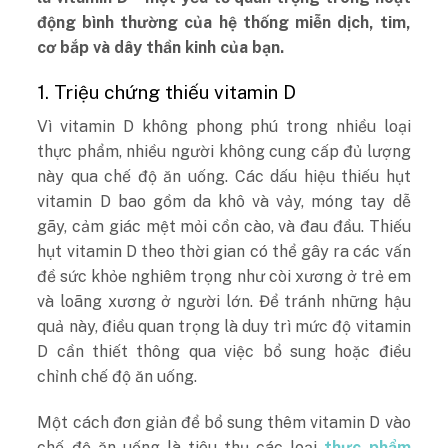
động bình thường của hệ thống miễn dịch, tim,
cơ bắp và dây thần kinh của bạn.
1. Triệu chứng thiếu vitamin D
Vì vitamin D không phong phú trong nhiều loại
thực phẩm, nhiều người không cung cấp đủ lượng
này qua chế độ ăn uống. Các dấu hiệu thiếu hụt
vitamin D bao gồm da khô và vảy, móng tay dễ
gãy, cảm giác mệt mỏi cồn cào, và đau đầu. Thiếu
hụt vitamin D theo thời gian có thể gây ra các vấn
đề sức khỏe nghiêm trọng như còi xương ở trẻ em
và loãng xương ở người lớn. Để tránh những hậu
quả này, điều quan trọng là duy trì mức độ vitamin
D cần thiết thông qua việc bổ sung hoặc điều
chỉnh chế độ ăn uống.
Một cách đơn giản để bổ sung thêm vitamin D vào
chế độ ăn uống là tiêu thụ các loại
thực phẩm