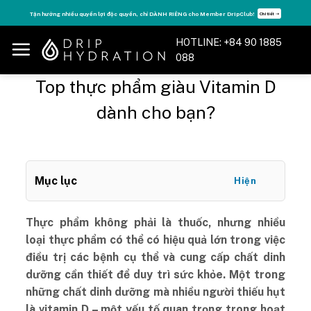
Skip
Tận hưởng nhiều quyền lợi độc quyền, chỉ DÀNH RIÊNG cho Member DripClub!
Chi tiết ➝
to
content
HOTLINE: +84 90 1885
088
Top thực phẩm giàu Vitamin D
dành cho bạn?
Mục lục
Hiện
Thực phẩm không phải là thuốc, nhưng nhiều
loại thực phẩm có thể có hiệu quả lớn trong việc
điều trị các bệnh cụ thể và cung cấp chất dinh
dưỡng cần thiết để duy trì sức khỏe. Một trong
những chất dinh dưỡng mà nhiều người thiếu hụt
là vitamin D – một yếu tố quan trọng trong hoạt