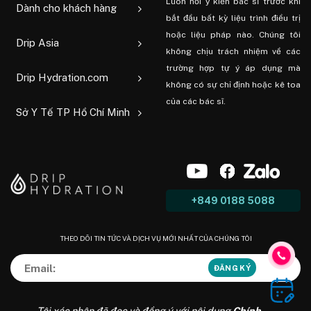
Luôn hỏi ý kiến ​​bác sĩ trước khi
Dành cho khách hàng
bắt đầu bất kỳ liệu trình điều trị
hoặc liệu pháp nào. Chúng tôi
Drip Asia
không chịu trách nhiệm về các
trường hợp tự ý áp dụng mà
Drip Hydration.com
không có sự chỉ định hoặc kê toa
của các bác sĩ.
Sở Y Tế TP Hồ Chí Minh
+849 0188 5088
THEO DÕI TIN TỨC VÀ DỊCH VỤ MỚI NHẤT CỦA CHÚNG TÔI
Tôi xác nhận đã đọc và đồng ý với nội dung
Chính