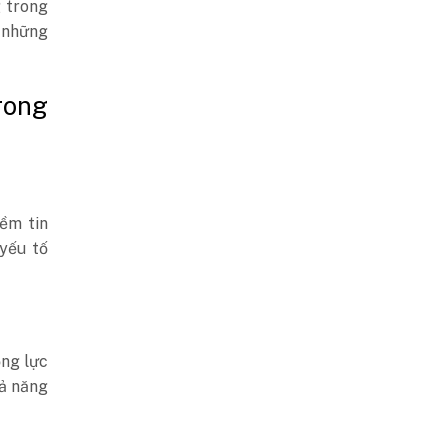
 trong
i những
rong
ềm tin
yếu tố
ộng lực
ả năng