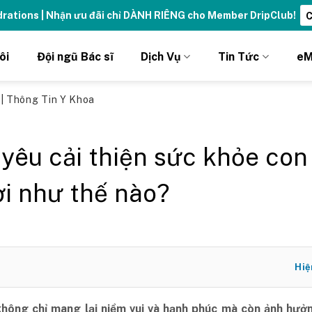
ydrations | Nhận ưu đãi chỉ DÀNH RIÊNG cho Member DripClub!
C
ôi
Đội ngũ Bác sĩ
Dịch Vụ
Tin Tức
eM
ủ
|
Thông Tin Y Khoa
 yêu cải thiện sức khỏe con
i như thế nào?
Hiệ
không chỉ mang lại niềm vui và hạnh phúc mà còn ảnh hưởn