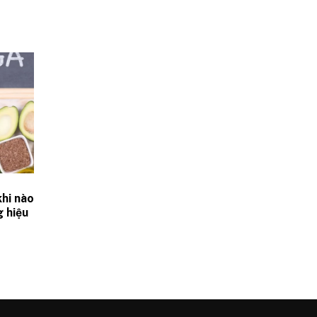
hi nào
g hiệu