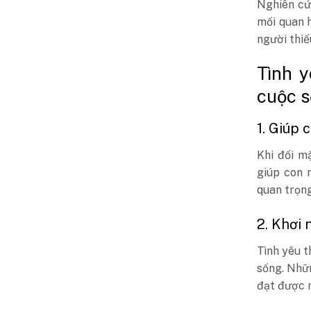
Nghiên cứ
mối quan h
người thiế
Tình y
cuộc 
1. Giúp 
Khi đối m
giúp con 
quan trọng
2. Khơi 
Tình yêu t
sống. Nhữ
đạt được n