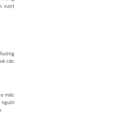
n, vượt
thường
và các
 cơ mắc
 người
.