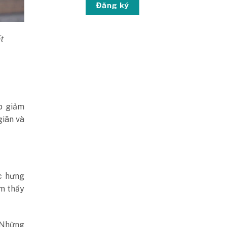
Đăng ký
t
úp giảm
giãn và
ác hưng
ảm thấy
 Những