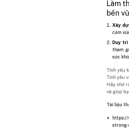
Làm th
bền v
Xây dự
cảm xúc
Duy trì
tham gi
sức khỏ
Tình yêu k
Tình yêu v
Hãy nhớ rằ
và giúp b
Tài liệu t
https:/
strong-