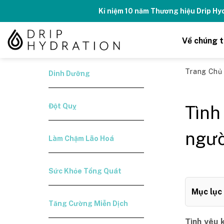
Skip
Kỉ niệm 10 năm Thương hiệu Drip H
to
content
Về chúng t
Trang Ch
Dinh Dưỡng
Đột Quỵ
Tình
ngườ
Làm Chậm Lão Hoá
Sức Khỏe Tổng Quát
Mục lục
Tăng Cường Miễn Dịch
Tình yêu 