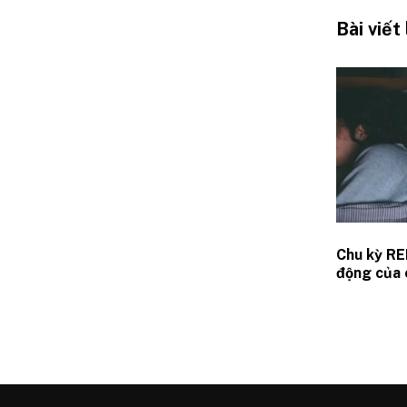
Bài viết
Chu kỳ RE
động của 
ngủ REM t
não bộ