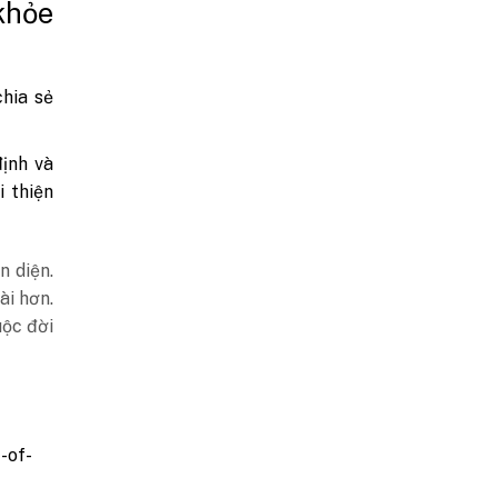
khỏe
chia sẻ
định và
 thiện
n diện.
ài hơn.
uộc đời
-of-