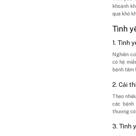
khoảnh khắ
qua khó kh
Tình y
1. Tình 
Nghiên cứ
có hệ miễ
bệnh tâm l
2. Cải t
Theo nhiề
các bệnh 
thương có 
3. Tình 