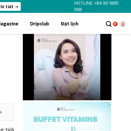
HOTLINE: +84 90 1885
hi tiết ➝
088
agazine
Dripclub
Đặt lịch
n
g tích