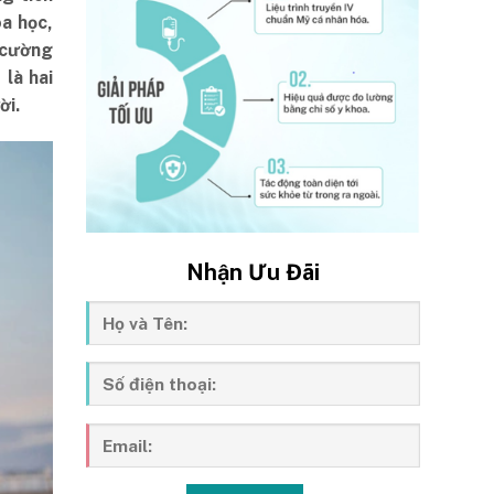
a học,
 cường
 là hai
ời.
Nhận Ưu Đãi