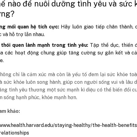
ế nào để nuôi dưỡng tình yêu và sức 
ững?
ng mối quan hệ tích cực:
Hãy luôn giao tiếp chân thành, 
 và hỗ trợ lẫn nhau.
 thói quen lành mạnh trong tình yêu:
Tập thể dục, thiền 
a các hoạt động chung giúp tăng cường sự gắn kết và cải
e.
hông chỉ là cảm xúc mà còn là yếu tố đem lại sức khỏe toà
à sức khỏe luôn song hành, giúp con người sống vui và lâu d
ng tình yêu thương một sức mạnh kì diệu có thể biến đổi c
ạn sống hạnh phúc, khỏe mạnh hơn.
ham khảo:
/www.health.harvard.edu/staying-healthy/the-health-benefits
relationships