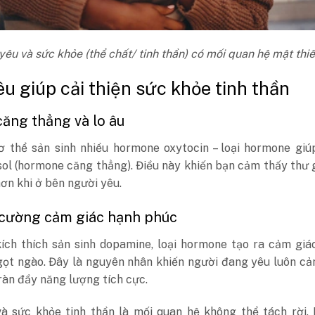
 yêu và sức khỏe (thể chất/ tinh thần) có mối quan hệ mật thiế
êu giúp cải thiện sức khỏe tinh thần
căng thẳng và lo âu
cơ thể sản sinh nhiều hormone oxytocin – loại hormone gi
ol (hormone căng thẳng). Điều này khiến bạn cảm thấy thư 
ơn khi ở bên người yêu.
 cường cảm giác hạnh phúc
kích thích sản sinh dopamine, loại hormone tạo ra cảm gi
gọt ngào. Đây là nguyên nhân khiến người đang yêu luôn c
tràn đầy năng lượng tích cực.
và sức khỏe tinh thần là mối quan hệ không thể tách rời.