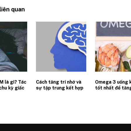
 liên quan
M là gì? Tác
Cách tăng trí nhớ và
Omega 3 uống k
chu kỳ giấc
sự tập trung kết hợp
tốt nhất để tăn
ới hiệu suất
dinh dưỡng và thay
suất làm việc?
đổi hành vi