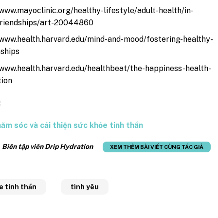
/www.mayoclinic.org/healthy-lifestyle/adult-health/in-
friendships/art-20044860
/www.health.harvard.edu/mind-and-mood/fostering-healthy-
nships
/www.health.harvard.edu/healthbeat/the-happiness-health-
tion
:
ăm sóc và cải thiện sức khỏe tinh thần
:
Biên tập viên Drip Hydration
XEM THÊM BÀI VIẾT CÙNG TÁC GIẢ
e tinh thần
tình yêu