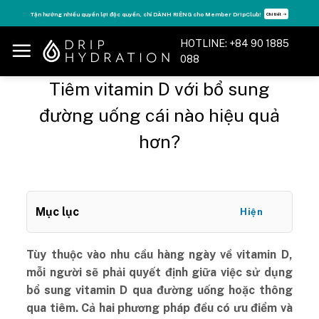
Skip
Tận hưởng nhiều quyền lợi độc quyền, chỉ DÀNH RIÊNG cho Member DripClub!
Chi tiết ➝
to
content
HOTLINE: +84 90 1885
088
Tiêm vitamin D với bổ sung
đường uống cái nào hiệu quả
hơn?
Mục lục
Hiện
Tùy thuộc vào nhu cầu hàng ngày về vitamin D,
mỗi người sẽ phải quyết định giữa việc sử dụng
bổ sung vitamin D qua đường uống hoặc thông
qua tiêm. Cả hai phương pháp đều có ưu điểm và