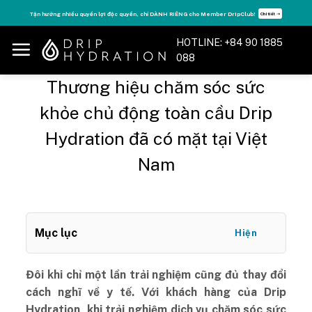
Skip
Tận hưởng nhiều quyền lợi độc quyền, chỉ DÀNH RIÊNG cho Member DripClub!
Chi tiết ➝
to
content
HOTLINE: +84 90 1885
088
Thương hiệu chăm sóc sức
khỏe chủ động toàn cầu Drip
Hydration đã có mặt tại Việt
Nam
Mục lục
Hiện
Đôi khi chỉ một lần trải nghiệm cũng đủ thay đổi
cách nghĩ về y tế. Với khách hàng của Drip
Hydration, khi trải nghiệm dịch vụ chăm sóc sức