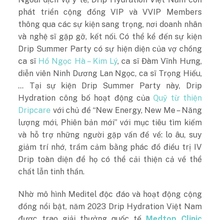
phát triển cộng đồng VIP và VVIP Members
thông qua các sự kiện sang trọng, nơi doanh nhân
và nghệ sĩ gặp gỡ, kết nối. Có thể kể đến sự kiện
Drip Summer Party có sự hiện diện của vợ chồng
ca sĩ
Hồ Ngọc Hà – Kim Lý
, ca sĩ Đàm Vĩnh Hưng,
diễn viên Ninh Dương Lan Ngọc, ca sĩ Trọng Hiếu,
… Tại sự kiện Drip Summer Party này, Drip
Hydration công bố hoạt động của
Quỹ từ thiện
Dripcare
với chủ đề “New Energy, New Me – Năng
lượng mới, Phiên bản mới” với mục tiêu tìm kiếm
và hỗ trợ những người gặp vấn đề về: lo âu, suy
giảm trí nhớ, trầm cảm bằng phác đồ điều trị IV
Drip toàn diện để họ có thể cải thiện cả về thể
chất lẫn tinh thần.
Nhờ mô hình Meditel độc đáo và hoạt động cộng
đồng nổi bật, năm 2023 Drip Hydration Việt Nam
được trao giải thưởng quốc tế
Medtop Clinic