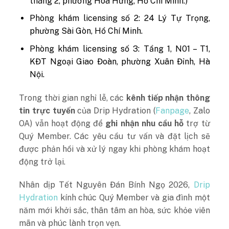
tháng 2, phường Hòa Hưng, Hồ Chí Minh.)
Phòng khám licensing số 2: 24 Lý Tự Trọng,
phường Sài Gòn, Hồ Chí Minh.
Phòng khám licensing số 3: Tầng 1, N01 – T1,
KĐT Ngoại Giao Đoàn, phường Xuân Đỉnh, Hà
Nội.
Trong thời gian nghỉ lễ, các
kênh tiếp nhận thông
tin trực tuyến
của Drip Hydration (
Fanpage
, Zalo
OA) vẫn hoạt động để
ghi nhận nhu cầu hỗ
trợ từ
Quý Member. Các yêu cầu tư vấn và đặt lịch sẽ
được phản hồi và xử lý ngay khi phòng khám hoạt
động trở lại.
Nhân dịp Tết Nguyên Đán Bính Ngọ 2026,
Drip
Hydration
kính chúc Quý Member và gia đình một
năm mới khởi sắc, thân tâm an hòa, sức khỏe viên
mãn và phúc lành trọn vẹn.