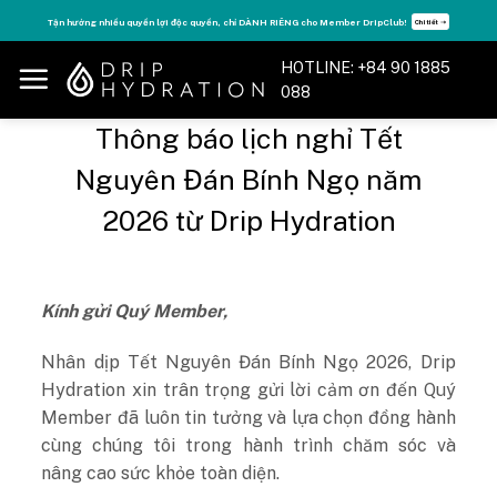
Skip
Tận hưởng nhiều quyền lợi độc quyền, chỉ DÀNH RIÊNG cho Member DripClub!
Chi tiết ➝
to
content
HOTLINE: +84 90 1885
088
Thông báo lịch nghỉ Tết
Nguyên Đán Bính Ngọ năm
2026 từ Drip Hydration
Kính gửi Quý Member,
Nhân dịp Tết Nguyên Đán Bính Ngọ 2026, Drip
Hydration xin trân trọng gửi lời cảm ơn đến Quý
Member đã luôn tin tưởng và lựa chọn đồng hành
cùng chúng tôi trong hành trình chăm sóc và
nâng cao sức khỏe toàn diện.