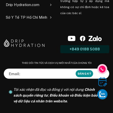
trường hợp tự ý áp dụng mà
Drip Hydration.com
không có sự chỉ định hoặc kê toa
của các bác sĩ.
Sở Y Tế TP Hồ Chí Minh
+849 0188 5088
THEO DÕI TIN TỨC VÀ DỊCH VỤ MỚI NHẤT CỦA CHÚNG TÔI
Tôi xác nhận đã đọc và đồng ý với nội dung
Chính
sách quyền riêng tư
,
Điều khoản và Điều kiện bảo
vệ dữ liệu cá nhân trên website
.