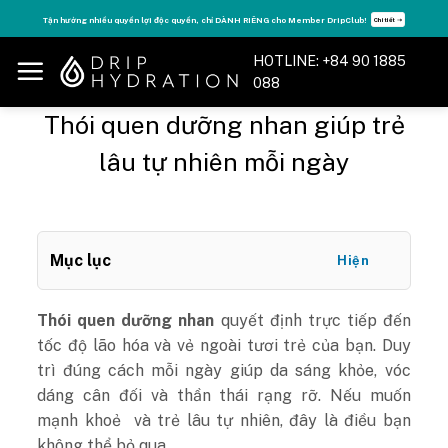
Skip
Tận hưởng nhiều quyền lợi độc quyền, chỉ DÀNH RIÊNG cho Member DripClub!
Chi tiết ➝
to
content
HOTLINE: +84 90 1885
088
Thói quen dưỡng nhan giúp trẻ
lâu tự nhiên mỗi ngày
Mục lục
Hiện
Thói quen dưỡng nhan
quyết định trực tiếp đến
tốc độ lão hóa và vẻ ngoài tươi trẻ của bạn. Duy
trì đúng cách mỗi ngày giúp da sáng khỏe, vóc
dáng cân đối và thần thái rạng rỡ. Nếu muốn
mạnh khoẻ và trẻ lâu tự nhiên, đây là điều bạn
không thể bỏ qua.