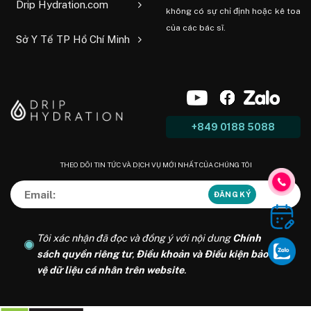
Drip Hydration.com
không có sự chỉ định hoặc kê toa
của các bác sĩ.
Sở Y Tế TP Hồ Chí Minh
+849 0188 5088
THEO DÕI TIN TỨC VÀ DỊCH VỤ MỚI NHẤT CỦA CHÚNG TÔI
Tôi xác nhận đã đọc và đồng ý với nội dung
Chính
sách quyền riêng tư
,
Điều khoản và Điều kiện bảo
vệ dữ liệu cá nhân trên website
.