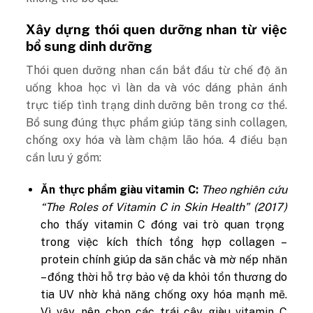
Xây dựng thói quen dưỡng nhan từ việc
bổ sung dinh dưỡng
Thói quen dưỡng nhan cần bắt đầu từ chế độ ăn
uống khoa học vì làn da và vóc dáng phản ánh
trực tiếp tình trạng dinh dưỡng bên trong cơ thể.
Bổ sung đúng thực phẩm giúp tăng sinh collagen,
chống oxy hóa và làm chậm lão hóa. 4 điều bạn
cần lưu ý gồm:
Ăn thực phẩm giàu vitamin C:
Theo nghiên cứu
“The Roles of Vitamin C in Skin Health” (2017)
cho thấy vitamin C đóng vai trò quan trọng
trong việc kích thích tổng hợp collagen –
protein chính giúp da săn chắc và mờ nếp nhăn
– đồng thời hỗ trợ bảo vệ da khỏi tổn thương do
tia UV nhờ khả năng chống oxy hóa mạnh mẽ.
Vì vậy, nên chọn các trái cây giàu vitamin C