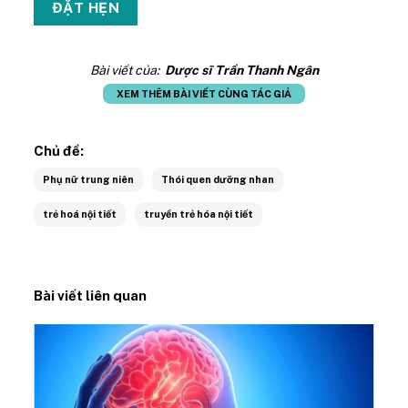
Bài viết của:
Dược sĩ Trần Thanh Ngân
XEM THÊM BÀI VIẾT CÙNG TÁC GIẢ
Chủ đề:
Phụ nữ trung niên
Thói quen dưỡng nhan
trẻ hoá nội tiết
truyền trẻ hóa nội tiết
Bài viết liên quan