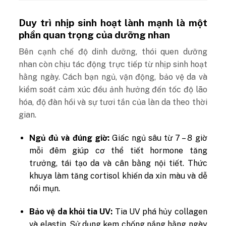
Duy trì nhịp sinh hoạt lành mạnh là một
phần quan trọng của dưỡng nhan
Bên cạnh chế độ dinh dưỡng, thói quen dưỡng
nhan còn chịu tác động trực tiếp từ nhịp sinh hoạt
hằng ngày. Cách bạn ngủ, vận động, bảo vệ da và
kiểm soát cảm xúc đều ảnh hưởng đến tốc độ lão
hóa, độ đàn hồi và sự tươi tắn của làn da theo thời
gian.
Ngủ đủ và đúng giờ:
Giấc ngủ sâu từ 7 – 8 giờ
mỗi đêm giúp cơ thể tiết hormone tăng
trưởng, tái tạo da và cân bằng nội tiết. Thức
khuya làm tăng cortisol khiến da xỉn màu và dễ
nổi mụn.
Bảo vệ da khỏi tia UV:
Tia UV phá hủy collagen
và elastin. Sử dụng kem chống nắng hằng ngày