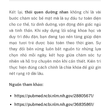
Kết lại,
thói quen dưỡng nhan
không chỉ là vài
bước chăm sóc bề mặt mà là sự đầu tư toàn diện
cho cơ thể, từ dinh dưỡng, vận động đến giấc ngủ
và tinh thần. Khi xây dựng lối sống khoa học và
duy trì đều đặn, bạn đang tạo nền tảng giúp diện
mạo tươi trẻ được bảo toàn theo thời gian.
Sự
thay đổi bền vững luôn bắt nguồn từ những lựa
chọn nhỏ mỗi ngày, kết hợp giữa chăm sóc tự
nhiên và hỗ trợ chuyên môn khi cần thiết. Kiên trì
thực hiện đúng cách chính là chìa khóa để giữ gìn
nét rạng rỡ dài lâu.
Nguồn tham khảo:
https://pubmed.ncbi.nlm.nih.gov/28805671/
https://pubmed.ncbi.nlm.nih.gov/36835861/