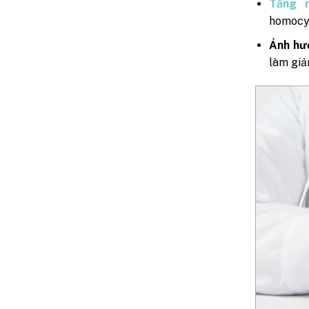
Tăng 
homocys
Ảnh hưở
làm giả