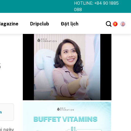
HOTLINE: +84 90 1885
hi tiết ➝
088
agazine
Dripclub
Đặt lịch
6
n
hi ngày