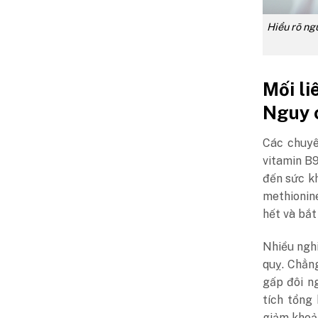
Hiểu rõ ng
Mối li
Nguy 
Các chuyê
vitamin B9
đến sức k
methionin
hết và bắt
Nhiều ngh
quỵ. Chẳn
gấp đôi n
tích tổng
giảm khoả