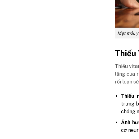
Mệt mỏi, y
Thiếu 
Thiếu vita
lắng của r
rối loạn s
Thiếu 
trưng b
chóng 
Ảnh hưở
cơ neur