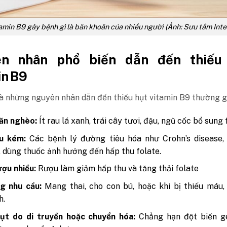
amin B9 gây bệnh gì là băn khoăn của nhiều người (Ảnh: Sưu tầm Inte
n nhân phổ biến dẫn đến thiếu
in B9
à những nguyên nhân dẫn đến thiếu hụt vitamin B9 thường g
ăn nghèo:
Ít rau lá xanh, trái cây tươi, đậu, ngũ cốc bổ sung 
u kém:
Các bệnh lý đường tiêu hóa như Crohn’s disease, 
, dùng thuốc ảnh hưởng đến hấp thu folate.
ượu nhiều:
Rượu làm giảm hấp thu và tăng thải folate
g nhu cầu:
Mang thai, cho con bú, hoặc khi bị thiếu máu,
h.
hụt do di truyền hoặc chuyển hóa:
Chẳng hạn đột biến ge