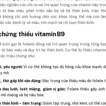
iều nghiên cứu chỉ ra vai trò quan trọng của vitamin này tro
h tế bào máu, phát triển não bộ và hệ thần kinh. Việc th
9 không chỉ ảnh hưởng đến sức khỏe tổng thể mà còn là
c các bệnh lý về máu, tim mạch và rối loạn thần kinh.
chứng thiếu vitamin B9
 (còn gọi là folate) đóng vai trò quan trọng trong tổng h
 tế bào máu và duy trì hệ thần kinh.
Cơ thể bị thiếu vitami
các triệu chứng như:
, yếu người:
Vì cơ thể không tạo đủ hồng cầu khỏe mạnh, 
xy mô.
, thở gấp khi vận động:
Đặc trưng của thiếu máu do folate 
 đau lưỡi, loét miệng, giảm vị giác
: Folate thiếu gây ản
u mô miệng và hệ tiêu hóa.
n thần kinh – tâm trạng:
Giảm tập trung, nhớ kém, có thể c