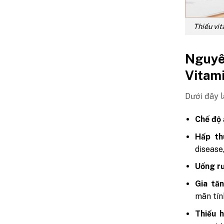
Thiếu vit
Nguyê
Vitam
Dưới đây l
Chế độ 
Hấp th
disease
Uống r
Gia tăn
mãn tín
Thiếu 