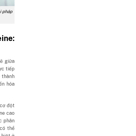
ải pháp
ine:
ẽ giữa
ực tiếp
e thành
ển hóa
cơ đột
ne cao
c phân
 có thể
biệt ở