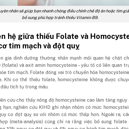
uyên nhân sẽ giúp bạn nhanh chóng điều chỉnh chế độ ăn hoặc tìm gi
bổ sung phù hợp tránh thiếu Vitamin B9.
ên hệ giữa thiếu Folate và Homocyste
cơ tim mạch và đột quỵ
n gia dinh dưỡng thường nhấn mạnh mối quan hệ chặt ch
 (folate) và axit amin homocysteine – yếu tố có liên quan tr
hỏe tim mạch. Folate đóng vai trò chuyển hóa homocystein
e. Khi cơ thể thiếu folate, homocysteine không được chuy
 đầu tích tụ trong máu.
iên cứu cho thấy nồng độ homocysteine cao làm tăng nguy 
g hạn, nghiên cứu KIHD ghi nhận nhóm có mức homocystei
guy cơ đột quỵ so với nhóm có mức thấp hơn. Ngoài ra, cá
 hợp (meta-analysis) cũng chỉ ra rằng việc bổ sung folate
ng 10% nguy cơ đột quỵ và 4% nguy cơ bệnh tim mạch, đặc 