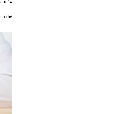
p, mức
 có thể