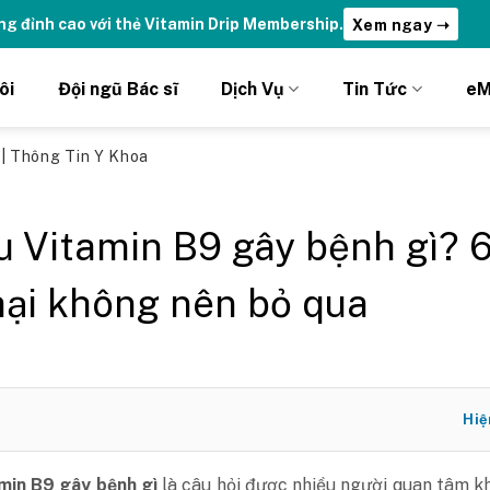
ydrations | Nhận ưu đãi chỉ DÀNH RIÊNG cho Member DripClub!
C
ôi
Đội ngũ Bác sĩ
Dịch Vụ
Tin Tức
eM
ủ
|
Thông Tin Y Khoa
u Vitamin B9 gây bệnh gì? 
hại không nên bỏ qua
Hiệ
amin B9 gây bệnh gì
là câu hỏi được nhiều người quan tâm k