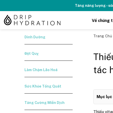
Skip
Kỉ niệm 10 năm Thương hiệu Drip H
to
content
Về chúng t
Trang Ch
Dinh Dưỡng
Đột Quỵ
Thiế
tác 
Làm Chậm Lão Hoá
Sức Khỏe Tổng Quát
Mục lục
Tăng Cường Miễn Dịch
Thiếu vit