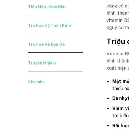
càng có nh
Tiêu Hóa - Gan Mật
hình thàn
vitamin B
Trẻ Hoá Hệ Thần Kinh
nguy cơ mắ
Triệu 
Trẻ Hoá Và Đẹp Da
Vitamin B9
hình thành
Truyền Nhiễm
xuất hiện 
Mệt mỏi
Vitamin
thiếu o
Da nhợt
Viêm và
tới biể
Rối loạ