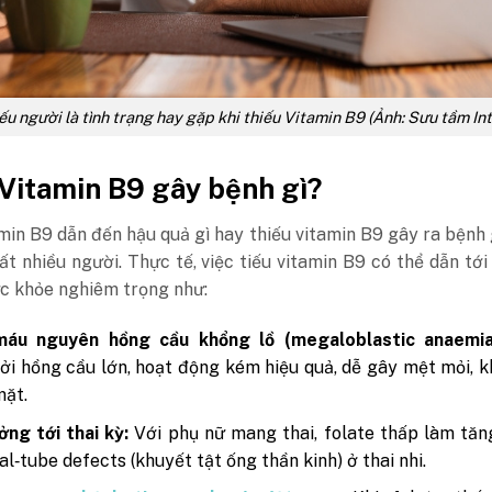
ếu người là tình trạng hay gặp khi thiếu Vitamin B9 (Ảnh: Sưu tầm In
Vitamin B9 gây bệnh gì?
min B9 dẫn đến hậu quả gì hay thiếu vitamin B9 gây ra bệnh g
ất nhiều người. Thực tế, việc tiếu vitamin B9 có thể dẫn tớ
ức khỏe nghiêm trọng như:
máu nguyên hồng cầu khổng lồ (megaloblastic anaemia
ởi hồng cầu lớn, hoạt động kém hiệu quả, dễ gây mệt mỏi, k
mặt.
ng tới thai kỳ:
Với phụ nữ mang thai, folate thấp làm tă
al‑tube defects (khuyết tật ống thần kinh) ở thai nhi.