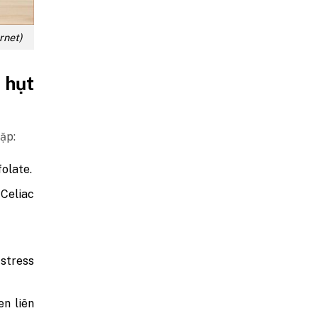
rnet)
 hụt
ặp:
folate.
Celiac
 stress
n liên