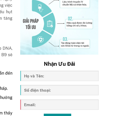
ng việc
iếu hụt
m tăng
ợp DNA,
n B9 sẽ
Nhận Ưu Đãi
dẫn đến
thấp.
h hưởng
ảm thấy