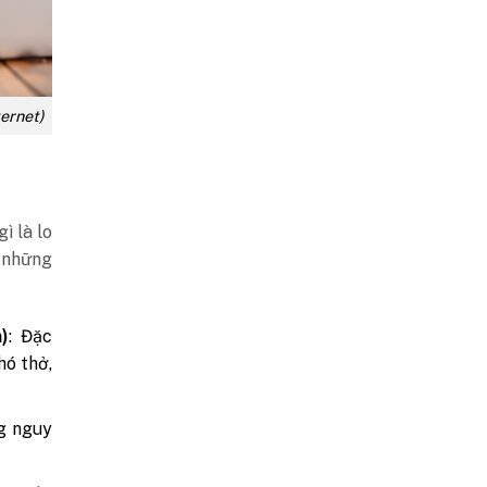
ternet)
ì là lo
i những
)
: Đặc
hó thở,
ng nguy