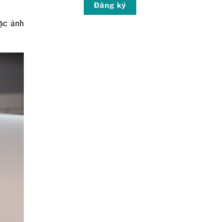
Đăng ký
ặc ảnh