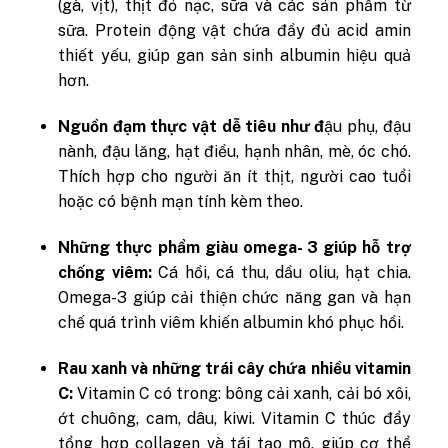
(gà, vịt), thịt đỏ nạc, sữa và các sản phẩm từ
sữa. Protein động vật chứa đầy đủ acid amin
thiết yếu, giúp gan sản sinh albumin hiệu quả
hơn.
Nguồn đạm thực vật dễ tiêu như đ
ậu phụ, đậu
nành, đậu lăng, hạt điều, hạnh nhân, mè, óc chó.
Thích hợp cho người ăn ít thịt, người cao tuổi
hoặc có bệnh mạn tính kèm theo.
Những thực phẩm giàu omega- 3 giúp hỗ trợ
chống viêm:
Cá hồi, cá thu, dầu oliu, hạt chia.
Omega-3 giúp cải thiện chức năng gan và hạn
chế quá trình viêm khiến albumin khó phục hồi.
Rau xanh và những trái cây chứa nhiều vitamin
C:
Vitamin C có trong: bông cải xanh, cải bó xôi,
ớt chuông, cam, dâu, kiwi. Vitamin C thúc đẩy
tổng hợp collagen và tái tạo mô, giúp cơ thể