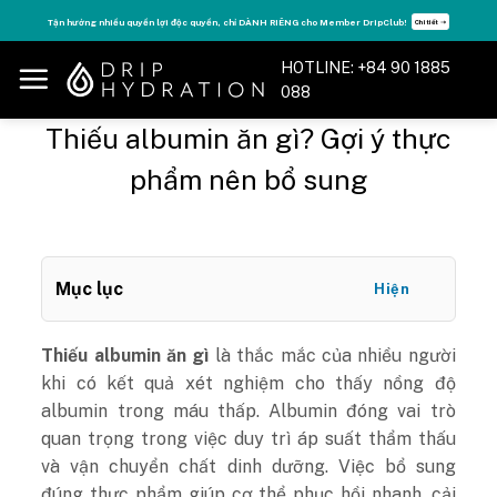
Skip
Tận hưởng nhiều quyền lợi độc quyền, chỉ DÀNH RIÊNG cho Member DripClub!
Chi tiết ➝
to
content
HOTLINE: +84 90 1885
088
Thiếu albumin ăn gì? Gợi ý thực
phẩm nên bổ sung
Mục lục
Hiện
Thiếu albumin ăn gì
là thắc mắc của nhiều người
khi có kết quả xét nghiệm cho thấy nồng độ
albumin trong máu thấp. Albumin đóng vai trò
quan trọng trong việc duy trì áp suất thẩm thấu
và vận chuyển chất dinh dưỡng. Việc bổ sung
đúng thực phẩm giúp cơ thể phục hồi nhanh, cải