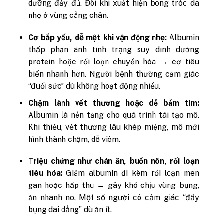
dưỡng đầy đủ. Đôi khi xuất hiện bong tróc da
nhẹ ở vùng cẳng chân.
Cơ bắp yếu, dễ mệt khi vận động nhẹ:
Albumin
thấp phản ánh tình trạng suy dinh dưỡng
protein hoặc rối loạn chuyển hóa → cơ tiêu
biến nhanh hơn. Người bệnh thường cảm giác
“đuối sức” dù không hoạt động nhiều.
Chậm lành vết thương hoặc dễ bầm tím:
Albumin là nền tảng cho quá trình tái tạo mô.
Khi thiếu, vết thương lâu khép miệng, mô mới
hình thành chậm, dễ viêm.
Triệu chứng như chán ăn, buồn nôn, rối loạn
tiêu hóa:
Giảm albumin đi kèm rối loạn men
gan hoặc hấp thu → gây khó chịu vùng bụng,
ăn nhanh no. Một số người có cảm giác “đầy
bụng dai dẳng” dù ăn ít.