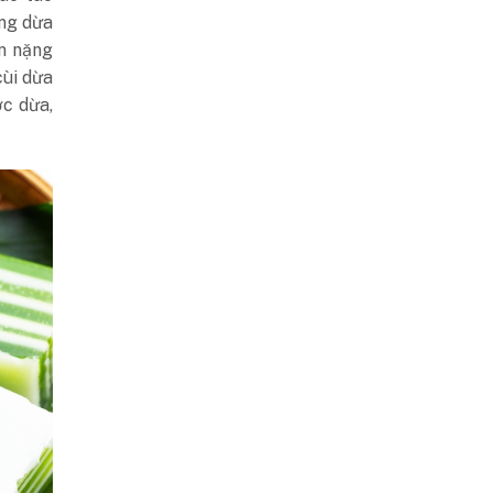
ung dừa
n nặng
cùi dừa
ớc dừa,