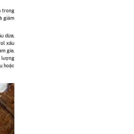
n trong
à giảm
ầu dừa,
rol xấu
am gia,
 lượng
iu hoặc