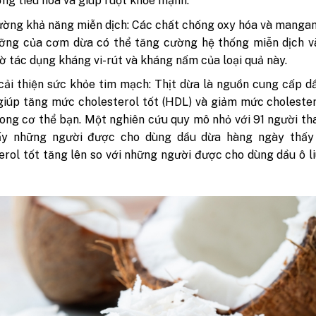
ng tiêu hóa và giúp ruột khỏe mạnh.
ờng khả năng miễn dịch: Các chất chống oxy hóa và manga
ưỡng của cơm dừa có thể tăng cường hệ thống miễn dịch v
ờ tác dụng kháng vi-rút và kháng nấm của loại quả này.
cải thiện sức khỏe tim mạch: Thịt dừa là nguồn cung cấp d
giúp tăng mức cholesterol tốt (HDL) và giảm mức choleste
rong cơ thể bạn. Một nghiên cứu quy mô nhỏ với 91 người th
ấy những người được cho dùng dầu dừa hàng ngày thấy
erol tốt tăng lên so với những người được cho dùng dầu ô l