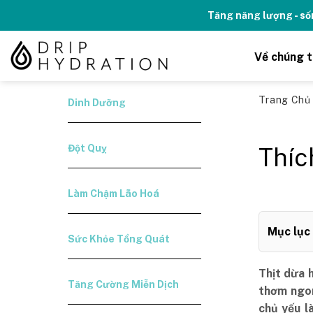
Skip
Kỉ niệm 10 năm Thương hiệu Drip H
to
content
Về chúng t
Trang Ch
Dinh Dưỡng
Đột Quỵ
Thíc
Làm Chậm Lão Hoá
Mục lục
Sức Khỏe Tổng Quát
Thịt dừa 
Tăng Cường Miễn Dịch
thơm ngon
chủ yếu l