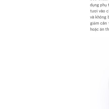
dụng phụ 
tươi vào 
và không b
giảm cân 
hoặc ăn th