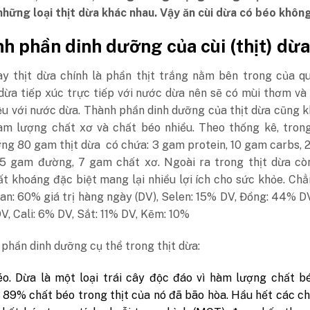
những loại thịt dừa khác nhau. Vậy ăn cùi dừa có béo khôn
nh phần dinh dưỡng của cùi (thịt) dừa
ay thịt dừa chính là phần thịt trắng nằm bên trong của q
 dừa tiếp xúc trực tiếp với nước dừa nên sẽ có mùi thơm v
ệu với nước dừa. Thành phần dinh dưỡng của thịt dừa cũng 
hàm lượng chất xơ và chất béo nhiều. Theo thống kê, tron
ng 80 gam thịt dừa có chứa: 3 gam protein, 10 gam carbs,
 5 gam đường, 7 gam chất xơ. Ngoài ra trong thịt dừa cò
t khoáng đặc biệt mang lại nhiều lợi ích cho sức khỏe. Ch
n: 60% giá trị hàng ngày (DV), Selen: 15% DV, Đồng: 44% D
V, Cali: 6% DV, Sắt: 11% DV, Kẽm: 10%
phần dinh dưỡng cụ thể trong thịt dừa:
o. Dừa là một loại trái cây độc đáo vì hàm lượng chất b
89% chất béo trong thịt của nó đã bão hòa. Hầu hết các c