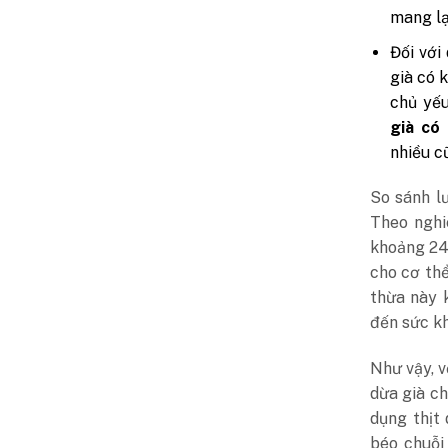
mang lạ
Đối với
già có 
chủ yếu
già có
nhiều c
So sánh l
Theo nghi
khoảng 24
cho cơ thể
thừa này 
đến sức k
Như vậy, v
dừa già ch
dụng thịt
béo chuỗi