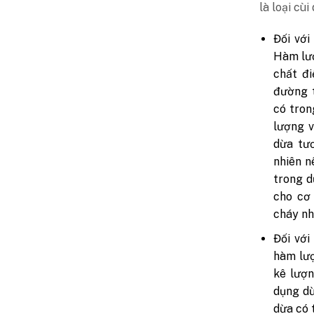
là loại cùi
Đối với
Hàm lượ
chất đ
đường 
có tron
lượng v
dừa tươ
nhiên n
trong d
cho cơ 
cháy nh
Đối với
hàm lư
kê lượn
dụng dừ
dừa có 