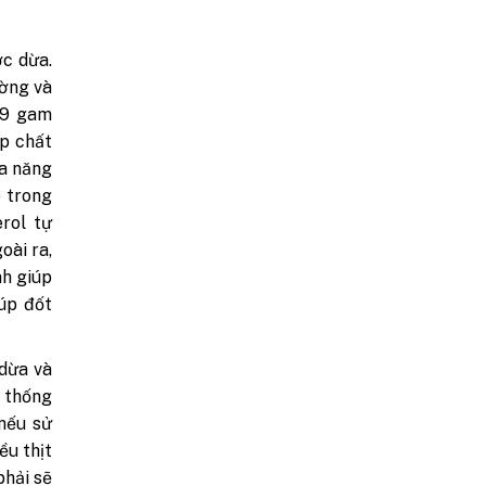
c dừa.
ường và
 9 gam
p chất
ừa năng
 trong
erol tự
oài ra,
nh giúp
iúp đốt
 dừa và
 thống
 nếu sử
ều thịt
phải sẽ