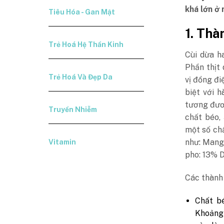
khá lớn ở 
Tiêu Hóa - Gan Mật
1. Thà
Trẻ Hoá Hệ Thần Kinh
Cùi dừa h
Phần thịt
Trẻ Hoá Và Đẹp Da
vị đồng đi
biệt với 
tương đươ
Truyền Nhiễm
chất béo,
một số chấ
như: Manga
Vitamin
pho: 13% D
Các thành 
Chất bé
Khoảng 