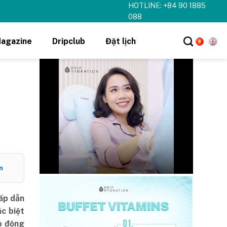
HOTLINE: +84 90 1885
hi tiết ➝
088
agazine
Dripclub
Đặt lịch
n
hấp dẫn
c biệt
o động