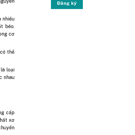
 nguyên
Đăng ký
a nhiều
t béo.
ong cơ
 có thể
là loại
ác nhau
ng cấp
chất xơ
 chuyển