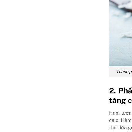
Thành ph
2. Ph
tăng 
Hàm lượng
calo. Hàm
thịt dừa 