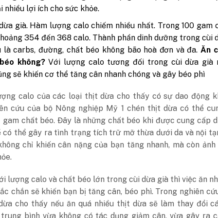
i nhiều lợi ích cho sức khỏe.
 dừa già. Hàm lượng calo chiếm nhiều nhất. Trong 100 gam 
khoảng 354 đến 368 calo. Thành phần dinh dưỡng trong cùi 
 là carbs, đường, chất béo không bão hoà đơn và đa.
Ăn c
 béo không?
Với lượng calo tương đối trong cùi dừa già 
ũng sẽ khiến cơ thể tăng cân nhanh chóng và gây béo phì
ượng calo của các loại thịt dừa cho thấy có sự dao động k
ên cứu của bộ Nông nghiệp Mỹ 1 chén thịt dừa có thể cu
 gam chất béo. Đây là những chất béo khi được cung cấp d
 có thể gây ra tình trạng tích trữ mỡ thừa dưới da và nội t
không chỉ khiến cân nặng của bạn tăng nhanh, mà còn ảnh
hỏe.
ới lượng calo và chất béo lớn trong cùi dừa già thì việc ăn nh
ắc chắn sẽ khiến bạn bị tăng cân, béo phì. Trong nghiên cứ
 dừa cho thấy nếu ăn quá nhiều thịt dừa sẽ làm thay đổi c
 trung bình vừa không có tác dụng giảm cân, vừa gây ra c