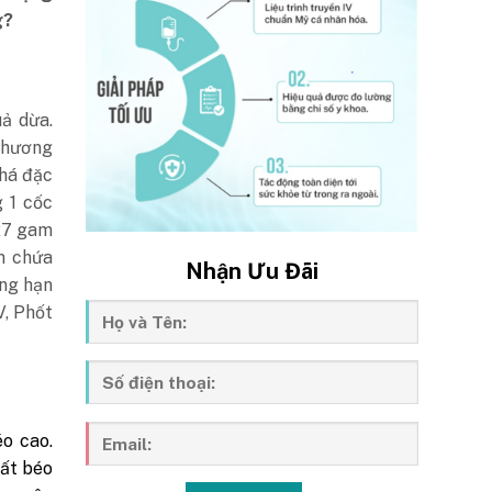
g?
uả dừa.
à hương
khá đặc
g 1 cốc
 27 gam
n chứa
Nhận Ưu Đãi
ẳng hạn
V, Phốt
éo cao.
hất béo