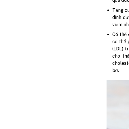
qua đườ
Tăng cư
dinh d
viêm nh
Có thể 
có thể 
(LDL) t
cho th
cholest
bơ.