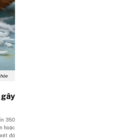
khỏe
 gây
ến 350
on hoặc
xét đó