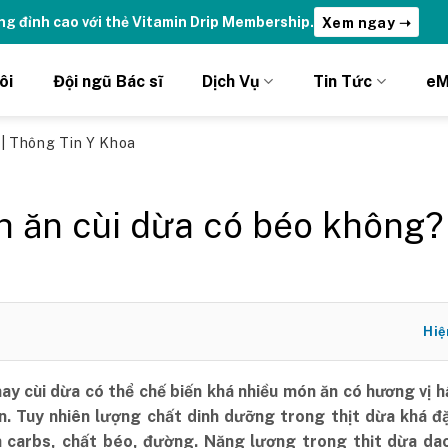
ydrations | Nhận ưu đãi chỉ DÀNH RIÊNG cho Member DripClub!
C
ôi
Đội ngũ Bác sĩ
Dịch Vụ
Tin Tức
eM
ủ
|
Thông Tin Y Khoa
h ăn cùi dừa có béo không?
Hiệ
hay cùi dừa có thể chế biến khá nhiều món ăn có hương vị 
. Tuy nhiên lượng chất dinh dưỡng trong thịt dừa khá đặ
à carbs, chất béo, đường. Năng lượng trong thịt dừa da