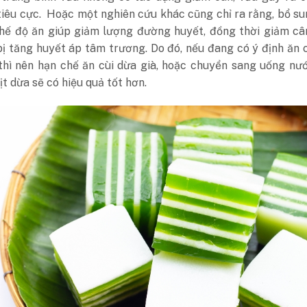
tiêu cực. Hoặc một nghiên cứu khác cũng chỉ ra rằng, bổ s
chế độ ăn giúp giảm lượng đường huyết, đồng thời giảm câ
ị tăng huyết áp tâm trương. Do đó, nếu đang có ý định ăn 
thì nên hạn chế ăn cùi dừa già, hoặc chuyển sang uống nư
ịt dừa sẽ có hiệu quả tốt hơn.