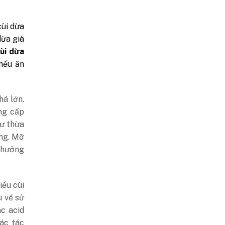
cùi dừa
dừa già
ùi dừa
nếu ăn
há lớn.
ng cấp
ư thừa
ạng.
Mỡ
 hưởng
iều cùi
u về sử
ác acid
ác tác