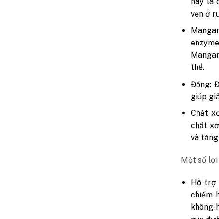
này là 
vẹn ở r
Mangan:
enzyme
Mangan
thể.
Đồng: Đ
giúp gi
Chất xơ
chất xơ
và tăng
Một số lợi 
Hỗ trợ 
chiếm h
không h