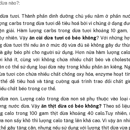
 dừa nào?:
 dừa tươi. Thành phần dinh dưỡng chủ yếu nằm ở phần nướ
ng carbs trong dừa tươi dễ tiêu hoá bởi vì chúng ở dạng đ
iện giải. Hàm lượng carbs trong dừa tươi khoảng 10 gam,
tự nhiên. Vậy
ăn cùi dừa tươi có béo không
? Với những hợ
g dừa tươi thì nếu ăn ở mức độ vừa đủ sẽ không gây dư th
à gây béo phì cho người sử dụng. Hơn nữa hàm lượng calo
i khá ít, cùng với không chứa nhiều chất béo và cholest
ên có thể sử dụng loại dừa này trong khẩu phần ăn kiêng. Ng
ừa tươi còn chứa nhiều chất chống oxy hóa, enzyme hoạt tí
thể dễ tiêu hoá và tăng cường quá trình trao đổi chất g
iều chất béo trong cơ thể.
 dừa non. Lượng calo trong dừa non sẽ phụ thuộc vào loại
ợng nước dừa. Vậy
ăn thịt dừa có béo không?
Theo số liệu
g calo trong 100 gam thịt dừa khoảng 40 calo.Tuy nhiên,
a non sấy khô thì lượng calo tăng lên khá cao. Vì vậy ăn nhi
thể gây tăng cân, nhưng nếu sử dụng với lượng thịt dừa vừa 