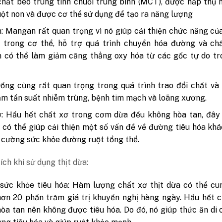
chất béo trung tính chuỗi trung bình (MCT), được hấp thụ
uột non và được cơ thể sử dụng để tạo ra năng lượng
 Mangan rất quan trọng vì nó giúp cải thiện chức năng củ
 trong cơ thể, hỗ trợ quá trình chuyển hóa đường và chấ
 có thể làm giảm căng thẳng oxy hóa từ các gốc tự do tr
ồng cũng rất quan trọng trong quá trình trao đổi chất và
ảm tần suất nhiễm trùng, bệnh tim mạch và loãng xương.
: Hầu hết chất xơ trong cơm dừa đều không hòa tan, đây 
 có thể giúp cải thiện một số vấn đề về đường tiêu hóa kh
 cường sức khỏe đường ruột tổng thể.
ích khi sử dụng thịt dừa:
sức khỏe tiêu hóa: Hàm lượng chất xơ thịt dừa có thể cu
ơn 20 phần trăm giá trị khuyến nghị hàng ngày. Hầu hết 
òa tan nên không được tiêu hóa. Do đó, nó giúp thức ăn di