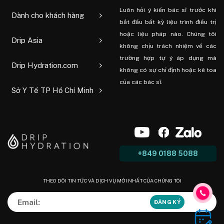
Luôn hỏi ý kiến ​​bác sĩ trước khi
Dành cho khách hàng
bắt đầu bất kỳ liệu trình điều trị
hoặc liệu pháp nào. Chúng tôi
Drip Asia
không chịu trách nhiệm về các
trường hợp tự ý áp dụng mà
Drip Hydration.com
không có sự chỉ định hoặc kê toa
của các bác sĩ.
Sở Y Tế TP Hồ Chí Minh
+849 0188 5088
THEO DÕI TIN TỨC VÀ DỊCH VỤ MỚI NHẤT CỦA CHÚNG TÔI