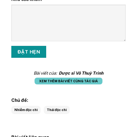
Bài viết của:
Dược sĩ Võ Thuỳ Trinh
XEM THÊM BÀI VIẾT CÙNG TÁC GIẢ
Chủ đề:
Nhiễm độc chì
Thải độc chì