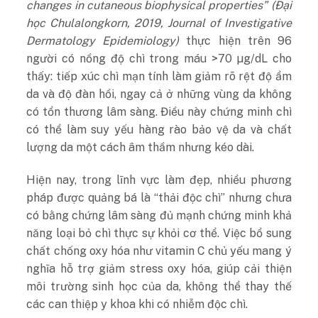
changes in cutaneous biophysical properties” (Đại
học Chulalongkorn, 2019, Journal of Investigative
Dermatology Epidemiology)
thực hiện trên 96
người có nồng độ chì trong máu >70 µg/dL cho
thấy: tiếp xúc chì mạn tính làm giảm rõ rệt độ ẩm
da và độ đàn hồi, ngay cả ở những vùng da không
có tổn thương lâm sàng. Điều này chứng minh chì
có thể làm suy yếu hàng rào bảo vệ da và chất
lượng da một cách âm thầm nhưng kéo dài.
Hiện nay, trong lĩnh vực làm đẹp, nhiều phương
pháp được quảng bá là “thải độc chì” nhưng chưa
có bằng chứng lâm sàng đủ mạnh chứng minh khả
năng loại bỏ chì thực sự khỏi cơ thể. Việc bổ sung
chất chống oxy hóa như vitamin C chủ yếu mang ý
nghĩa hỗ trợ giảm stress oxy hóa, giúp cải thiện
môi trường sinh học của da, không thể thay thế
các can thiệp y khoa khi có nhiễm độc chì.