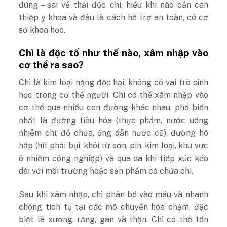
đúng – sai về thải độc chì, hiểu khi nào cần can
thiệp y khoa và đâu là cách hỗ trợ an toàn, có cơ
sở khoa học.
Chì là độc tố như thế nào, xâm nhập vào
cơ thể ra sao?
Chì là kim loại nặng độc hại, không có vai trò sinh
học trong cơ thể người. Chì có thể xâm nhập vào
cơ thể qua nhiều con đường khác nhau, phổ biến
nhất là đường tiêu hóa (thực phẩm, nước uống
nhiễm chì; đồ chứa, ống dẫn nước cũ), đường hô
hấp (hít phải bụi, khói từ sơn, pin, kim loại, khu vực
ô nhiễm công nghiệp) và qua da khi tiếp xúc kéo
dài với môi trường hoặc sản phẩm có chứa chì.
Sau khi xâm nhập, chì phân bố vào máu và nhanh
chóng tích tụ tại các mô chuyển hóa chậm, đặc
biệt là xương, răng, gan và thận. Chì có thể tồn