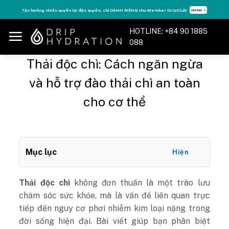
Skip
ận hưởng nhiều quyền lợi độc quyền, chỉ DÀNH RIÊNG cho Member DripClub!
Chi tiết ➝
to
content
HOTLINE: +84 90 1885
088
Thải độc chì: Cách ngăn ngừa
và hỗ trợ đào thải chì an toàn
cho cơ thể
Mục lục
Hiện
Thải độc chì
không đơn thuần là một trào lưu
chăm sóc sức khỏe, mà là vấn đề liên quan trực
tiếp đến nguy cơ phơi nhiễm kim loại nặng trong
đời sống hiện đại. Bài viết giúp bạn phân biệt