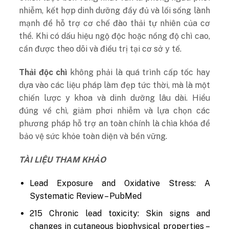
nhiễm, kết hợp dinh dưỡng đầy đủ và lối sống lành
mạnh để hỗ trợ cơ chế đào thải tự nhiên của cơ
thể. Khi có dấu hiệu ngộ độc hoặc nồng độ chì cao,
cần được theo dõi và điều trị tại cơ sở y tế.
Thải độc chì
không phải là quá trình cấp tốc hay
dựa vào các liệu pháp làm đẹp tức thời, mà là một
chiến lược y khoa và dinh dưỡng lâu dài. Hiểu
đúng về chì, giảm phơi nhiễm và lựa chọn các
phương pháp hỗ trợ an toàn chính là chìa khóa để
bảo vệ sức khỏe toàn diện và bền vững.
TÀI LIỆU THAM KHẢO
Lead Exposure and Oxidative Stress: A
Systematic Review – PubMed
215 Chronic lead toxicity: Skin signs and
changes in cutaneous biophysical properties –