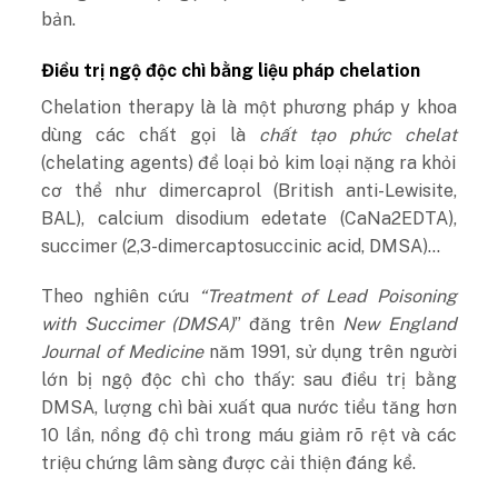
bản.
Điều trị ngộ độc chì bằng liệu pháp chelation
Chelation therapy là là một phương pháp y khoa
dùng các chất gọi là
chất tạo phức chelat
(chelating agents) để loại bỏ kim loại nặng ra khỏi
cơ thể như
dimercaprol (British anti-Lewisite,
BAL), calcium disodium edetate (CaNa
2
EDTA),
succimer (2,3-dimercaptosuccinic acid, DMSA)…
Theo nghiên cứu
“Treatment of Lead Poisoning
with Succimer (DMSA)
” đăng trên
New England
Journal of Medicine
năm 1991, sử dụng trên người
lớn bị ngộ độc chì cho thấy: sau điều trị bằng
DMSA, lượng chì bài xuất qua nước tiểu tăng hơn
10 lần, nồng độ chì trong máu giảm rõ rệt và các
triệu chứng lâm sàng được cải thiện đáng kể.