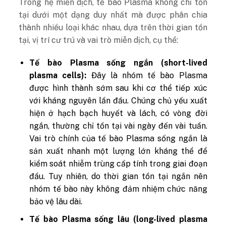
Trong hệ miễn dịch, tế bào Plasma không chỉ tồn
tại dưới một dạng duy nhất mà được phân chia
thành nhiều loại khác nhau, dựa trên thời gian tồn
tại, vị trí cư trú và vai trò miễn dịch, cụ thể:
Tế bào Plasma sống ngắn (short-lived
plasma cells):
Đây là nhóm tế bào Plasma
được hình thành sớm sau khi cơ thể tiếp xúc
với kháng nguyên lần đầu. Chúng chủ yếu xuất
hiện ở hạch bạch huyết và lách, có vòng đời
ngắn, thường chỉ tồn tại vài ngày đến vài tuần.
Vai trò chính của tế bào Plasma sống ngắn là
sản xuất nhanh một lượng lớn kháng thể để
kiểm soát nhiễm trùng cấp tính trong giai đoạn
đầu. Tuy nhiên, do thời gian tồn tại ngắn nên
nhóm tế bào này không đảm nhiệm chức năng
bảo vệ lâu dài.
Tế bào Plasma sống lâu (long-lived plasma