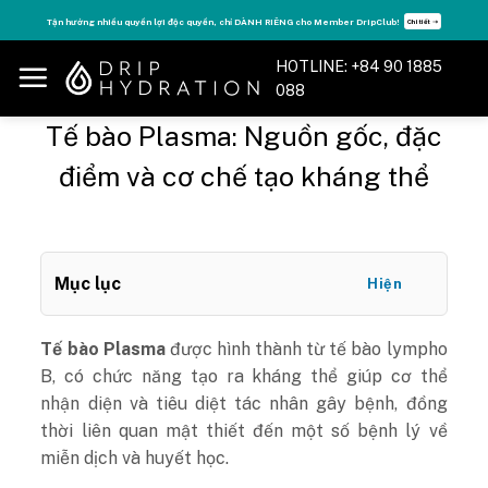
Skip
Tận hưởng nhiều quyền lợi độc quyền, chỉ DÀNH RIÊNG cho Member DripClub!
Chi tiết ➝
to
content
HOTLINE: +84 90 1885
088
Tế bào Plasma: Nguồn gốc, đặc
điểm và cơ chế tạo kháng thể
Mục lục
Hiện
Tế bào Plasma
được hình thành từ tế bào lympho
B, có chức năng tạo ra kháng thể giúp cơ thể
nhận diện và tiêu diệt tác nhân gây bệnh, đồng
thời liên quan mật thiết đến một số bệnh lý về
miễn dịch và huyết học.