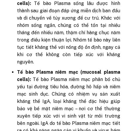
cells):
Tế bào Plasma sống lâu được hình
thành sau giai đoạn đáp ứng miễn dịch ban đầu
và di chuyển về tủy xương để cư trú. Khác với
nhóm sống ngắn, chúng có thể tồn tại nhiều
tháng đến nhiều năm, thậm chí hàng chục năm
trong điều kiện thuận lợi. Nhóm tế bào này liên
tục tiết kháng thể với nồng độ ổn định, ngay cả
khi cơ thể không còn tiếp xúc với kháng
nguyên.
Tế bào Plasma niêm mạc (mucosal plasma
cells):
Tế bào Plasma niêm mạc phân bố chủ
yếu tại đường tiêu hóa, đường hô hấp và niêm
mạc sinh dục. Chúng có nhiệm vụ sản xuất
kháng thể IgA, loại kháng thể đặc hiệu giúp
bảo vệ bề mặt niêm mạc – nơi cơ thể thường
xuyên tiếp xúc với vi sinh vật từ môi trường
bên ngoài. IgA do tế bào Plasma niêm mạc tiết
ra có khả năng ngăn cản vi khuẩn và virus bám