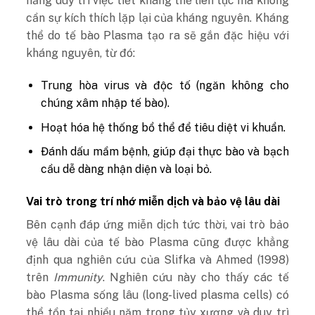
năng duy trì việc tiết kháng thể liên tục mà không
cần sự kích thích lặp lại của kháng nguyên. Kháng
thể do tế bào Plasma tạo ra sẽ gắn đặc hiệu với
kháng nguyên, từ đó:
Trung hòa virus và độc tố (ngăn không cho
chúng xâm nhập tế bào).
Hoạt hóa hệ thống bổ thể để tiêu diệt vi khuẩn.
Đánh dấu mầm bệnh, giúp đại thực bào và bạch
cầu dễ dàng nhận diện và loại bỏ.
Vai trò trong trí nhớ miễn dịch và bảo vệ lâu dài
Bên cạnh đáp ứng miễn dịch tức thời, vai trò bảo
vệ lâu dài của tế bào Plasma cũng được khẳng
định qua nghiên cứu của Slifka và Ahmed (1998)
trên
Immunity
. Nghiên cứu này cho thấy các tế
bào Plasma sống lâu (long-lived plasma cells) có
thể tồn tại nhiều năm trong tủy xương và duy trì