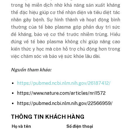
trong hệ miễn dịch nhờ khả năng sản xuất kháng
thể đặc hiệu giúp cơ thể nhận diện và tiêu diệt tác
nhân gây bệnh. Sự hình thành và hoạt động bình
thường của tế bào plasma góp phần duy trì sức
đề kháng, bảo vệ cơ thể trước nhiễm trùng. Hiểu
đúng về tế bào plasma không chỉ giúp nâng cao
kiến thức y học mà còn hỗ trợ chủ động hơn trong
việc chăm sóc và bảo vệ sức khỏe lâu dài.
Nguồn tham khảo:
https://pubmed.ncbi.nlm.nih.gov/26187412/
https://www.nature.com/articles/nri1572
https://pubmed.ncbi.nlm.nih.gov/22566959/
THÔNG TIN KHÁCH HÀNG
Họ và tên
Số điện thoại