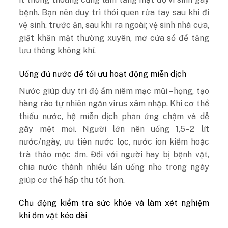
bệnh. Bạn nên duy trì thói quen rửa tay sau khi đi
vệ sinh, trước ăn, sau khi ra ngoài; vệ sinh nhà cửa,
giặt khăn mặt thường xuyên, mở cửa sổ để tăng
lưu thông không khí.
Uống đủ nước để tối ưu hoạt động miễn dịch
Nước giúp duy trì độ ẩm niêm mạc mũi – họng, tạo
hàng rào tự nhiên ngăn virus xâm nhập. Khi cơ thể
thiếu nước, hệ miễn dịch phản ứng chậm và dễ
gây mệt mỏi. Người lớn nên uống 1,5–2 lít
nước/ngày, ưu tiên nước lọc, nước ion kiềm hoặc
trà thảo mộc ấm. Đối với người hay bị bệnh vặt,
chia nước thành nhiều lần uống nhỏ trong ngày
giúp cơ thể hấp thu tốt hơn.
Chủ động kiểm tra sức khỏe và làm xét nghiệm
khi ốm vặt kéo dài