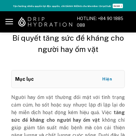
Skip
Tăng năng lượng - sống đỉnh cao với thẻ Vitamin Drip Membership.
Xem ngay ➝
to
content
HOTLINE: +84 90 1885
088
Bí quyết tăng sức đề kháng cho
người hay ốm vặt
Mục lục
Hiện
Người hay ốm vặt thường đối mặt với tình trạng
cảm cúm, ho sốt hoặc suy nhược lặp đi lặp lại do
hệ miễn dịch hoạt động kém hiệu quả. Việc
tăng
sức đề kháng cho người hay ốm vặt
không chỉ
giúp giảm tần suất mắc bệnh mà còn cải thiện
năng lượng và chất lượng cuộc sống. Dưới đây là