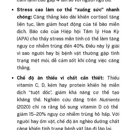
Stress cao làm cơ thể “xuống sức” nhanh
chóng:
Căng thẳng kéo dài khiến cortisol tăng
liên tục, làm giảm hoạt động của tế bào miễn
dịch. Báo cáo của Hiệp hội Tâm lý Hoa Kỳ
(APA) cho thấy stress mãn tính có thể làm tăng
nguy cơ nhiễm trùng đến 40%. Điều này lý giải
vì sao người hay bị bệnh vặt thường gặp tình
trạng mệt mỏi, dễ cảm sốt khi công việc căng
thẳng.
Chế độ ăn thiếu vi chất cần thiết:
Thiếu
vitamin C, D, kẽm hay protein khiến hệ miễn
dịch “tuột dốc”, giảm khả năng cơ thể tạo
kháng thể. Nghiên cứu đăng trên
Nutrients
(2020) chỉ ra rằng bổ sung vitamin D có thể
giảm 15–20% nguy cơ nhiễm trùng hô hấp. Với
người hay ốm vặt, chế độ ăn nghèo dưỡng chất
càng khiến tình trạng bệnh vặt lặp đi lặp lại.