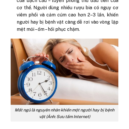
của bạch cầu – tuyến phòng thủ đầu tiên của
cơ thể. Người dùng nhiều rượu bia có nguy cơ
viêm phổi và cảm cúm cao hơn 2–3 lần, khiến
người hay bị bệnh vặt càng dễ rơi vào vòng lặp
mệt mỏi – ốm – hồi phục chậm.
Mất ngủ là nguyên nhân khiến một người hay bị bệnh
vặt (Ảnh: Sưu tầm Internet)