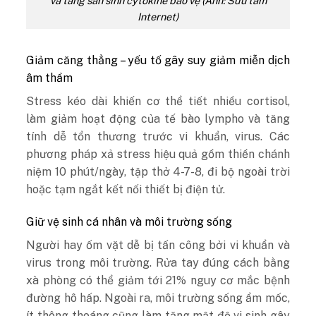
và tăng sản sinh cytokine bảo vệ (Ảnh: Sưu tầm
Internet)
Giảm căng thẳng – yếu tố gây suy giảm miễn dịch
âm thầm
Stress kéo dài khiến cơ thể tiết nhiều cortisol,
làm giảm hoạt động của tế bào lympho và tăng
tính dễ tổn thương trước vi khuẩn, virus. Các
phương pháp xả stress hiệu quả gồm thiền chánh
niệm 10 phút/ngày, tập thở 4-7-8, đi bộ ngoài trời
hoặc tạm ngắt kết nối thiết bị điện tử.
Giữ vệ sinh cá nhân và môi trường sống
Người hay ốm vặt dễ bị tấn công bởi vi khuẩn và
virus trong môi trường. Rửa tay đúng cách bằng
xà phòng có thể giảm tới 21% nguy cơ mắc bệnh
đường hô hấp. Ngoài ra, môi trường sống ẩm mốc,
ít thông thoáng cũng làm tăng mật độ vi sinh gây