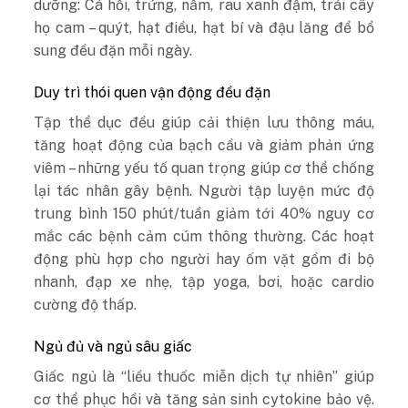
dưỡng: Cá hồi, trứng, nấm, rau xanh đậm, trái cây
họ cam – quýt, hạt điều, hạt bí và đậu lăng để bổ
sung đều đặn mỗi ngày.
Duy trì thói quen vận động đều đặn
Tập thể dục đều giúp cải thiện lưu thông máu,
tăng hoạt động của bạch cầu và giảm phản ứng
viêm – những yếu tố quan trọng giúp cơ thể chống
lại tác nhân gây bệnh. Người tập luyện mức độ
trung bình 150 phút/tuần giảm tới 40% nguy cơ
mắc các bệnh cảm cúm thông thường. Các hoạt
động phù hợp cho người hay ốm vặt gồm đi bộ
nhanh, đạp xe nhẹ, tập yoga, bơi, hoặc cardio
cường độ thấp.
Ngủ đủ và ngủ sâu giấc
Giấc ngủ là “liều thuốc miễn dịch tự nhiên” giúp
cơ thể phục hồi và tăng sản sinh cytokine bảo vệ.