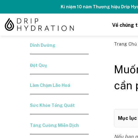
Skip
Kỉ niệm 10 năm Thương hiệu Drip H
to
content
Về chúng t
Trang Ch
Dinh Dưỡng
Đột Quỵ
Muốn
cần 
Làm Chậm Lão Hoá
Sức Khỏe Tổng Quát
Mục lục
Tăng Cường Miễn Dịch
Nếu bạn 