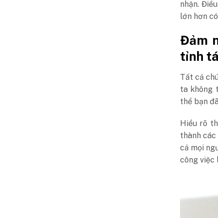
nhận. Điề
lớn hơn có
Đảm n
tỉnh t
Tất cả chú
ta không 
thể bạn đã
Hiểu rõ t
thành các 
cả mọi ngư
công việc 