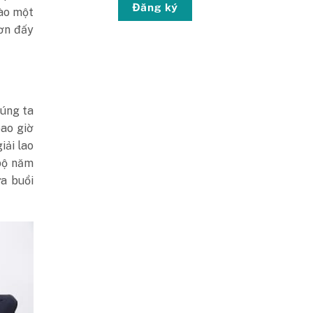
Đăng ký
vào một
hơn đấy
húng ta
bao giờ
iải lao
bộ năm
a buổi