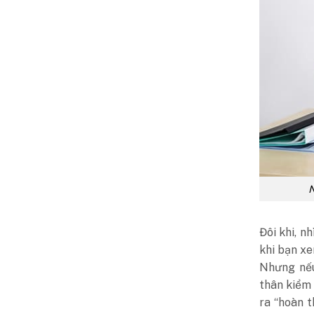
N
Đôi khi, n
khi bạn xe
Nhưng nếu
thân kiểm 
ra “hoàn 