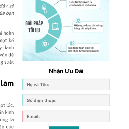
 đây sẽ
của bạn
hể hoàn
một kế
y danh
 vấn đề
ng suất
Nhận Ưu Đãi
 làm
ột lúc,
ần kinh
húng ta
ếp các