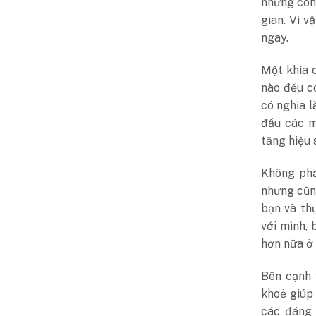
những công
gian. Vì v
ngay.
Một khía 
nào đều c
có nghĩa l
đầu các m
tăng hiệu 
Không phả
nhưng cũn
bạn và thự
với mình, 
hơn nữa ở 
Bên cạnh 
khoẻ giúp
các đáng 