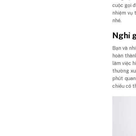
cuộc gọi đ
nhiệm vụ 
nhé.
Nghỉ g
Bạn và nhi
hoàn thàn
làm việc h
thường x
phút quan
chiều có t