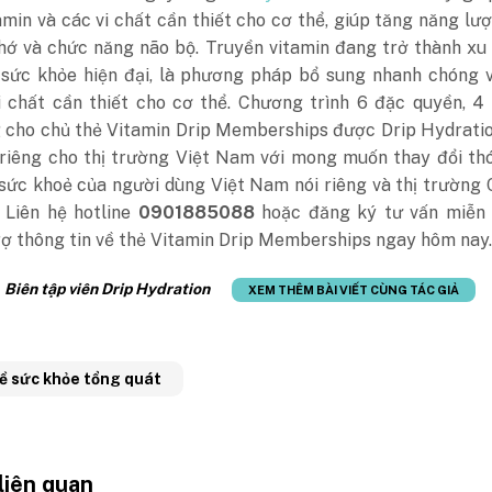
min và các vi chất cần thiết cho cơ thể, giúp tăng năng lượ
 nhớ và chức năng não bộ. Truyền vitamin đang trở thành x
sức khỏe hiện đại, là phương pháp bổ sung nhanh chóng v
i chất cần thiết cho cơ thể. Chương trình 6 đặc quyền, 4
g cho chủ thẻ Vitamin Drip Memberships được Drip Hydrati
i riêng cho thị trường Việt Nam với mong muốn thay đổi th
sức khoẻ của người dùng Việt Nam nói riêng và thị trường
. Liên hệ hotline
0901885088
hoặc đăng ký tư vấn miễn 
rợ thông tin về thẻ Vitamin Drip Memberships ngay hôm nay.
:
Biên tập viên Drip Hydration
XEM THÊM BÀI VIẾT CÙNG TÁC GIẢ
về sức khỏe tổng quát
 liên quan