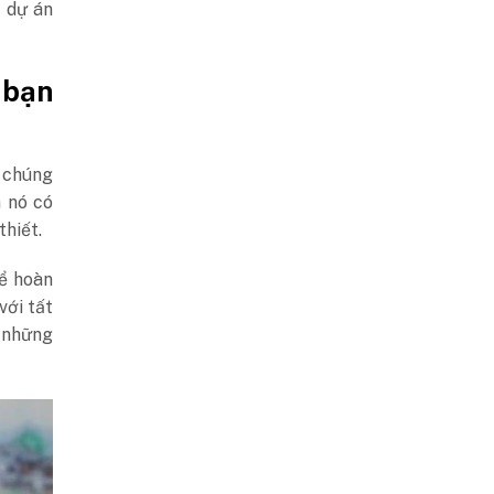
 dự án
 bạn
ì chúng
n nó có
thiết.
để hoàn
với tất
t những