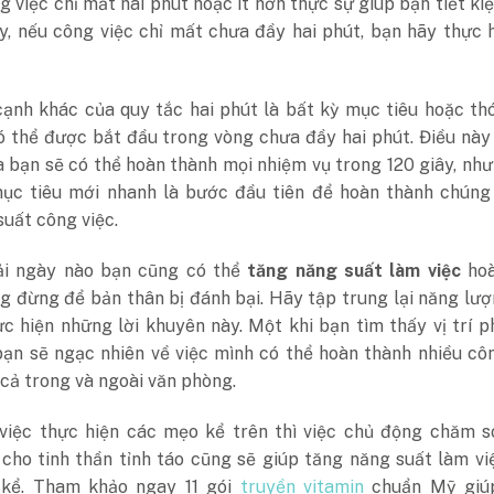
 việc chỉ mất hai phút hoặc ít hơn thực sự giúp bạn tiết ki
ậy, nếu công việc chỉ mất chưa đầy hai phút, bạn hãy thực 
cạnh khác của quy tắc hai phút là bất kỳ mục tiêu hoặc th
ó thể được bắt đầu trong vòng chưa đầy hai phút. Điều nà
à bạn sẽ có thể hoàn thành mọi nhiệm vụ trong 120 giây, nh
ục tiêu mới nhanh là bước đầu tiên để hoàn thành chúng
suất công việc.
i ngày nào bạn cũng có thể
tăng năng suất làm việc
hoà
g đừng để bản thân bị đánh bại. Hãy tập trung lại năng lư
c hiện những lời khuyên này. Một khi bạn tìm thấy vị trí 
bạn sẽ ngạc nhiên về việc mình có thể hoàn thành nhiều cô
cả trong và ngoài văn phòng.
việc thực hiện các mẹo kể trên thì việc chủ động chăm s
 cho tinh thần tỉnh táo cũng sẽ giúp tăng năng suất làm v
kể. Tham khảo ngay 11 gói
truyền vitamin
chuẩn Mỹ giú