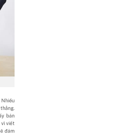
. Nhiều
 thẳng.
ấy bản
vì viết
 sẽ đảm