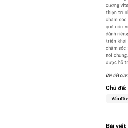
cường vita
thiện trí
chăm sóc 
quả các v
dành riên
triển kha
chăm sóc 
nói chung
được hỗ t
Bài viết của
Chủ đề:
Vấn đề 
Bài viết