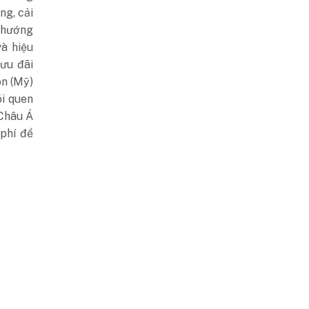
ng, cải
u hướng
à hiệu
 ưu đãi
on (Mỹ)
ói quen
 Châu Á
phí để