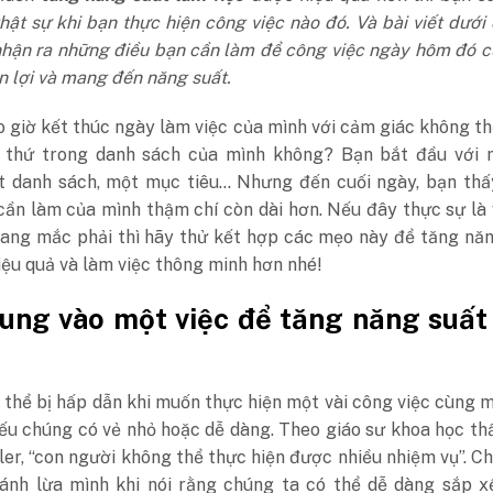
hật sự khi bạn thực hiện công việc nào đó. Và bài viết dưới
nhận ra những điều bạn cần làm để công việc ngày hôm đó 
 lợi và mang đến năng suất.
 giờ kết thúc ngày làm việc của mình với cảm giác không t
 thứ trong danh sách của mình không? Bạn bắt đầu với 
t danh sách, một mục tiêu… Nhưng đến cuối ngày, bạn thấ
cần làm của mình thậm chí còn dài hơn. Nếu đây thực sự là
đang mắc phải thì hãy thử kết hợp các mẹo này để tăng nă
iệu quả và làm việc thông minh hơn nhé!
ung vào một việc để tăng năng suất
 thể bị hấp dẫn khi muốn thực hiện một vài công việc cùng m
ếu chúng có vẻ nhỏ hoặc dễ dàng. Theo giáo sư khoa học th
ller, “con người không thể thực hiện được nhiều nhiệm vụ”. C
ánh lừa mình khi nói rằng chúng ta có thể dễ dàng sắp x