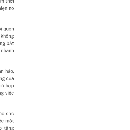
ệm thời
hiện nó
ói quen
y không
ưng bắt
 nhanh
n hảo,
ợng của
phù hợp
ng việc
óc sức
iệc một
p tăng