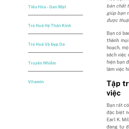
bản chất t
Tiêu Hóa - Gan Mật
giúp bạn 
được thuận
Trẻ Hoá Hệ Thần Kinh
Bạn có bao
thành mọi
Trẻ Hoá Và Đẹp Da
hoạch, mộ
sách việc 
hiện bạn 
Truyền Nhiễm
làm việc h
Tập tr
Vitamin
việc
Bạn rất có
đặc biệt n
Earl K. Mi
đang tự đ