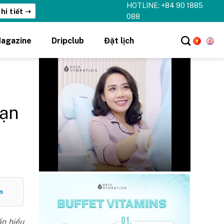
HOTLINE: +84 90 1885
hi tiết ➝
088
agazine
Dripclub
Đặt lịch
bạn
n
ần hiểu