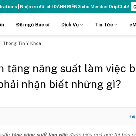
ydrations | Nhận ưu đãi chỉ DÀNH RIÊNG cho Member DripClub!
C
ôi
Đội ngũ Bác sĩ
Dịch Vụ
Tin Tức
eM
ủ
|
Thông Tin Y Khoa
 tăng năng suất làm việc 
phải nhận biết những gì?
Hiệ
muốn
tăng năng suất làm việc
được hiệu quả hơn thì bạn c