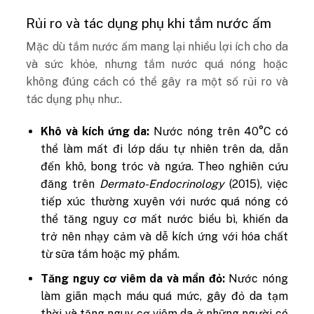
Rủi ro và tác dụng phụ khi tắm nước ấm
Mặc dù tắm nước ấm mang lại nhiều lợi ích cho da
và sức khỏe, nhưng tắm nước quá nóng hoặc
không đúng cách có thể gây ra một số rủi ro và
tác dụng phụ như:.
Khô và kích ứng da:
Nước nóng trên 40°C có
thể làm mất đi lớp dầu tự nhiên trên da, dẫn
đến khô, bong tróc và ngứa. Theo nghiên cứu
đăng trên
Dermato-Endocrinology
(2015), việc
tiếp xúc thường xuyên với nước quá nóng có
thể tăng nguy cơ mất nước biểu bì, khiến da
trở nên nhạy cảm và dễ kích ứng với hóa chất
từ sữa tắm hoặc mỹ phẩm.
Tăng nguy cơ viêm da và mẩn đỏ:
Nước nóng
làm giãn mạch máu quá mức, gây đỏ da tạm
thời và tăng nguy cơ viêm da ở những người có