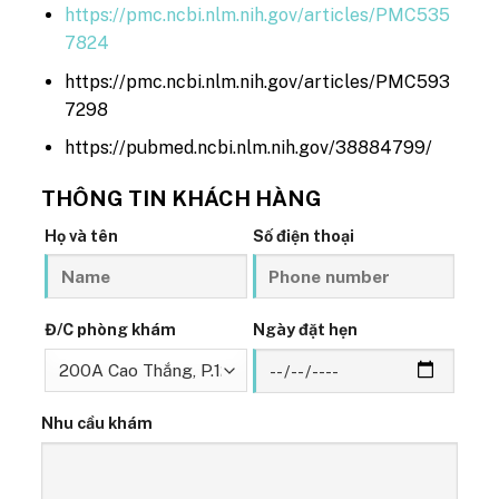
https://pmc.ncbi.nlm.nih.gov/articles/PMC535
7824
https://pmc.ncbi.nlm.nih.gov/articles/PMC593
7298
https://pubmed.ncbi.nlm.nih.gov/38884799/
THÔNG TIN KHÁCH HÀNG
Họ và tên
Số điện thoại
Đ/C phòng khám
Ngày đặt hẹn
Nhu cầu khám