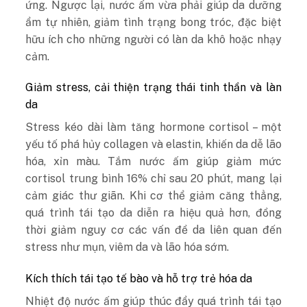
ứng. Ngược lại, nước ấm vừa phải giúp da dưỡng
ẩm tự nhiên, giảm tình trạng bong tróc, đặc biệt
hữu ích cho những người có làn da khô hoặc nhạy
cảm.
Giảm stress, cải thiện trạng thái tinh thần và làn
da
Stress kéo dài làm tăng hormone cortisol – một
yếu tố phá hủy collagen và elastin, khiến da dễ lão
hóa, xỉn màu. Tắm nước ấm giúp giảm mức
cortisol trung bình 16% chỉ sau 20 phút, mang lại
cảm giác thư giãn. Khi cơ thể giảm căng thẳng,
quá trình tái tạo da diễn ra hiệu quả hơn, đồng
thời giảm nguy cơ các vấn đề da liên quan đến
stress như mụn, viêm da và lão hóa sớm.
Kích thích tái tạo tế bào và hỗ trợ trẻ hóa da
Nhiệt độ nước ấm giúp thúc đẩy quá trình tái tạo