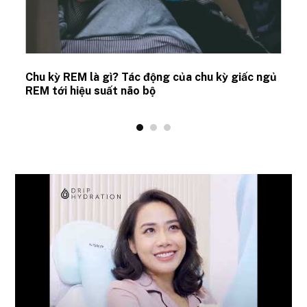
Chu kỳ REM là gì? Tác động của chu kỳ giấc ngủ
REM tới hiệu suất não bộ