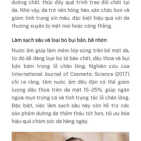
dưỡng chất, thúc đẩy quá trình trao đổi chất tại
da. Nhờ vậy, da trở nên hồng hào, săn chắc hơn và
giảm tình trạng xỉn màu, đặc biệt hiệu quả với da
thường xuyên bị mệt mỏi hoặc căng thẳng.
Làm sạch sâu và loại bỏ bụi bẩn, bã nhờn
Nước ấm giúp làm mềm lớp sừng trên bề mặt da,
từ đó dễ dàng loại bỏ tế bào chết, dầu thừa và bụi
bẩn bám trong lỗ chân lông. Nghiên cứu của
International Journal of Cosmetic Science (2017)
chỉ ra rằng, tắm nước ấm đều đặn có thể giảm
lượng dầu thừa trên da mặt 15–25%, giúp ngăn
ngừa mụn trứng cá và tình trạng tắc lỗ chân lông.
Đặc biệt, việc làm sạch sâu này còn hỗ trợ các
sản phẩm dưỡng da thẩm thấu tốt hơn, tối ưu hóa
hiệu quả chăm sóc da hàng ngày.