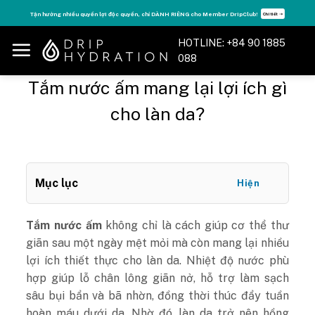
Skip
Tận hưởng nhiều quyền lợi độc quyền, chỉ DÀNH RIÊNG cho Member DripClub!
Chi tiết ➝
to
content
HOTLINE: +84 90 1885
088
Tắm nước ấm mang lại lợi ích gì
cho làn da?
Mục lục
Hiện
Tắm nước ấm
không chỉ là cách giúp cơ thể thư
giãn sau một ngày mệt mỏi mà còn mang lại nhiều
lợi ích thiết thực cho làn da. Nhiệt độ nước phù
hợp giúp lỗ chân lông giãn nở, hỗ trợ làm sạch
sâu bụi bẩn và bã nhờn, đồng thời thúc đẩy tuần
hoàn máu dưới da. Nhờ đó, làn da trở nên hồng