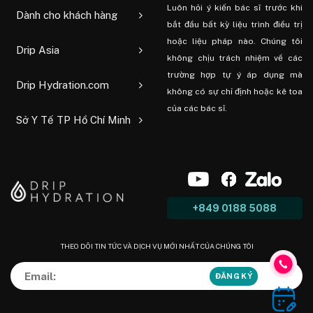
Luôn hỏi ý kiến ​​bác sĩ trước khi
Dành cho khách hàng
bắt đầu bất kỳ liệu trình điều trị
hoặc liệu pháp nào. Chúng tôi
Drip Asia
không chịu trách nhiệm về các
trường hợp tự ý áp dụng mà
Drip Hydration.com
không có sự chỉ định hoặc kê toa
của các bác sĩ.
Sở Y Tế TP Hồ Chí Minh
+849 0188 5088
THEO DÕI TIN TỨC VÀ DỊCH VỤ MỚI NHẤT CỦA CHÚNG TÔI