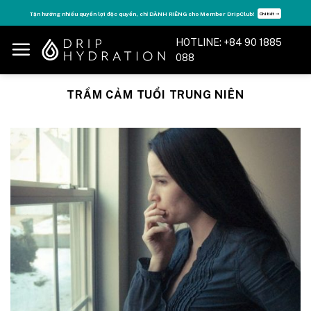
Skip
Tận hưởng nhiều quyền lợi độc quyền, chỉ DÀNH RIÊNG cho Member DripClub!
Chi tiết ➝
to
content
HOTLINE: +84 90 1885
088
TRẦM CẢM TUỔI TRUNG NIÊN