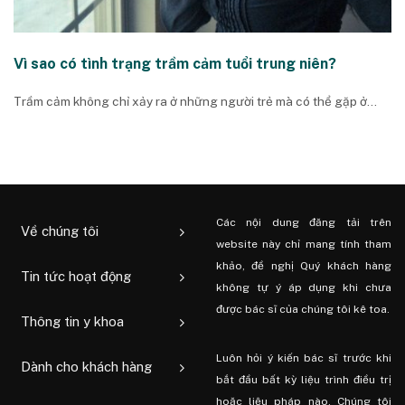
Vì sao có tình trạng trầm cảm tuổi trung niên?
Trầm cảm không chỉ xảy ra ở những người trẻ mà có thể gặp ở...
Các nội dung đăng tải trên
Về chúng tôi
website này chỉ mang tính tham
khảo, đề nghị Quý khách hàng
Tin tức hoạt động
không tự ý áp dụng khi chưa
được bác sĩ của chúng tôi kê toa.
Thông tin y khoa
Luôn hỏi ý kiến ​​bác sĩ trước khi
Dành cho khách hàng
bắt đầu bất kỳ liệu trình điều trị
hoặc liệu pháp nào. Chúng tôi