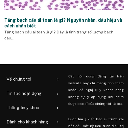
Tăng bạch cầu ái toan là gì? Nguyên nhân, dấu hiệu và
cách nhận biết
Tăng bạch cầu ái toan là gì? Đây là tình trạng số lượng bạch
cầu...
Các nội dung đăng tải trên
Về chúng tôi
website này chỉ mang tính tham
khảo, đề nghị Quý khách hàng
Tin tức hoạt động
không tự ý áp dụng khi chưa
được bác sĩ của chúng tôi kê toa.
Thông tin y khoa
Luôn hỏi ý kiến ​​bác sĩ trước khi
Dành cho khách hàng
bắt đầu bất kỳ liệu trình điều trị