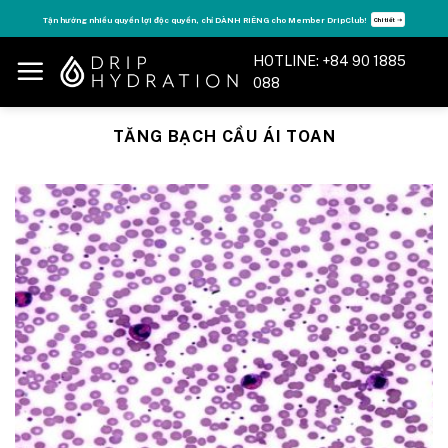
Skip
Tận hưởng nhiều quyền lợi độc quyền, chỉ DÀNH RIÊNG cho Member DripClub!
Chi tiết ➝
to
content
HOTLINE: +84 90 1885
088
TĂNG BẠCH CẦU ÁI TOAN