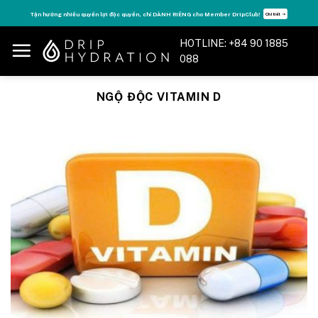
Skip
ận hưởng nhiều quyền lợi độc quyền, chỉ DÀNH RIÊNG cho Member DripClub!
Chi tiết ➝
to
content
HOTLINE: +84 90 1885
088
NGỘ ĐỘC VITAMIN D