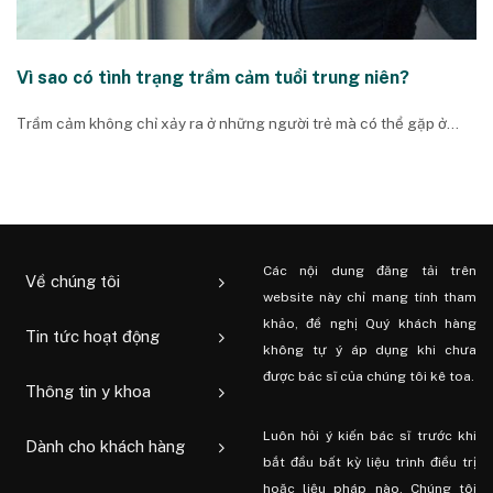
Vì sao có tình trạng trầm cảm tuổi trung niên?
Trầm cảm không chỉ xảy ra ở những người trẻ mà có thể gặp ở...
Các nội dung đăng tải trên
Về chúng tôi
website này chỉ mang tính tham
khảo, đề nghị Quý khách hàng
Tin tức hoạt động
không tự ý áp dụng khi chưa
được bác sĩ của chúng tôi kê toa.
Thông tin y khoa
Luôn hỏi ý kiến ​​bác sĩ trước khi
Dành cho khách hàng
bắt đầu bất kỳ liệu trình điều trị
hoặc liệu pháp nào. Chúng tôi