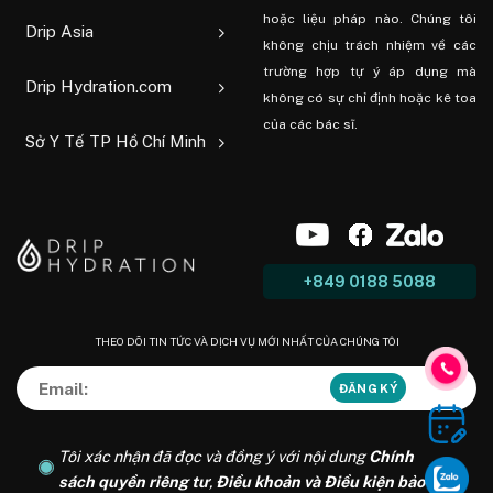
hoặc liệu pháp nào. Chúng tôi
Drip Asia
không chịu trách nhiệm về các
trường hợp tự ý áp dụng mà
Drip Hydration.com
không có sự chỉ định hoặc kê toa
của các bác sĩ.
Sở Y Tế TP Hồ Chí Minh
+849 0188 5088
THEO DÕI TIN TỨC VÀ DỊCH VỤ MỚI NHẤT CỦA CHÚNG TÔI
Tôi xác nhận đã đọc và đồng ý với nội dung
Chính
sách quyền riêng tư
,
Điều khoản và Điều kiện bảo