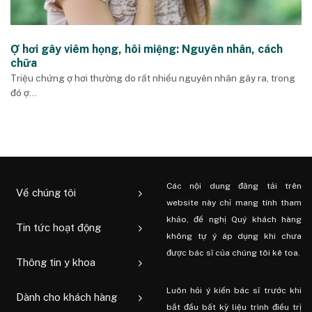
Ợ hơi gây viêm họng, hôi miệng: Nguyên nhân, cách
chữa
Triệu chứng ợ hơi thường do rất nhiều nguyên nhân gây ra, trong
đó ợ...
Các nội dung đăng tải trên
Về chúng tôi
website này chỉ mang tính tham
khảo, đề nghị Quý khách hàng
Tin tức hoạt động
không tự ý áp dụng khi chưa
được bác sĩ của chúng tôi kê toa.
Thông tin y khoa
Luôn hỏi ý kiến ​​bác sĩ trước khi
Dành cho khách hàng
bắt đầu bất kỳ liệu trình điều trị