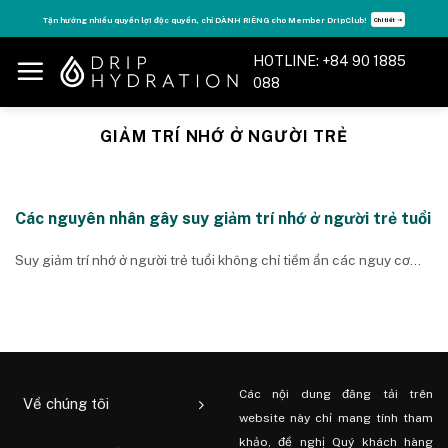
Skip
Tận hưởng nhiều quyền lợi độc quyền, chỉ DÀNH RIÊNG cho Member DripClub!
Chi tiết ➝
to
content
HOTLINE: +84 90 1885
088
GIẢM TRÍ NHỚ Ở NGƯỜI TRẺ
Các nguyên nhân gây suy giảm trí nhớ ở người trẻ tuổi
Suy giảm trí nhớ ở người trẻ tuổi không chỉ tiềm ẩn các nguy cơ...
Các nội dung đăng tải trên
Về chúng tôi
website này chỉ mang tính tham
khảo, đề nghị Quý khách hàng