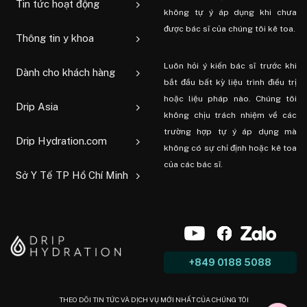
Tin tức hoạt động
không tự ý áp dụng khi chưa
được bác sĩ của chúng tôi kê toa.
Thông tin y khoa
Luôn hỏi ý kiến ​​bác sĩ trước khi
Dành cho khách hàng
bắt đầu bất kỳ liệu trình điều trị
hoặc liệu pháp nào. Chúng tôi
Drip Asia
không chịu trách nhiệm về các
trường hợp tự ý áp dụng mà
Drip Hydration.com
không có sự chỉ định hoặc kê toa
của các bác sĩ.
Sở Y Tế TP Hồ Chí Minh
+849 0188 5088
THEO DÕI TIN TỨC VÀ DỊCH VỤ MỚI NHẤT CỦA CHÚNG TÔI