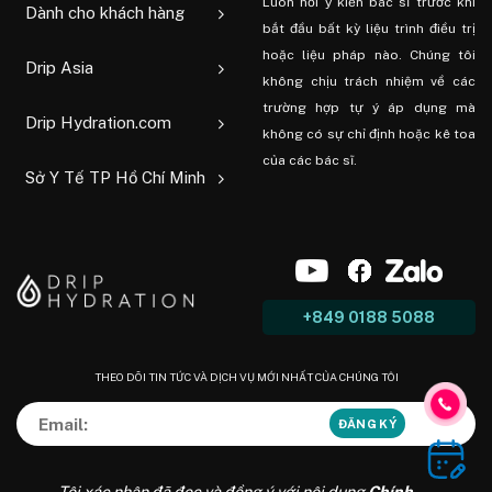
Luôn hỏi ý kiến ​​bác sĩ trước khi
Dành cho khách hàng
bắt đầu bất kỳ liệu trình điều trị
hoặc liệu pháp nào. Chúng tôi
Drip Asia
không chịu trách nhiệm về các
trường hợp tự ý áp dụng mà
Drip Hydration.com
không có sự chỉ định hoặc kê toa
của các bác sĩ.
Sở Y Tế TP Hồ Chí Minh
+849 0188 5088
THEO DÕI TIN TỨC VÀ DỊCH VỤ MỚI NHẤT CỦA CHÚNG TÔI
Tôi xác nhận đã đọc và đồng ý với nội dung
Chính