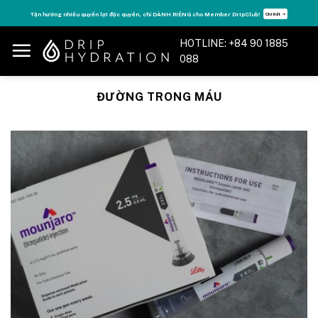
Skip
Tận hưởng nhiều quyền lợi độc quyền, chỉ DÀNH RIÊNG cho Member DripClub!
Chi tiết ➝
to
content
HOTLINE: +84 90 1885
088
ĐƯỜNG TRONG MÁU