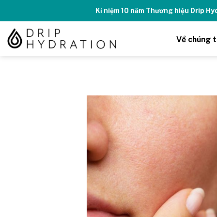
Skip
Kỉ niệm 10 năm Thương hiệu Drip H
to
content
Về chúng t