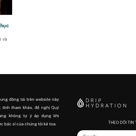
phục
ô và
dung đăng tải trên website này
 tính tham khảo, đề nghị Quý
àng không tự ý áp dụng khi
THEO DÕI TIN
 bác sĩ của chúng tôi kê toa.