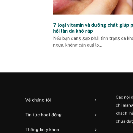
7 loại vitamin và dưỡng chất giúp 
hồi làn da khô ráp
Nếu bạn đang gặp phải tình trạng da kh
ngứa, không cần quá lo...
Các nội 
Về chúng tôi
chỉ mang
khách h
Tin tức hoạt động
chưa được
Thông tin y khoa