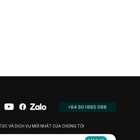
+84 90 1885 088
 TỨC VÀ DỊCH VỤ MỚI NHẤT CỦA CHÚNG TÔI