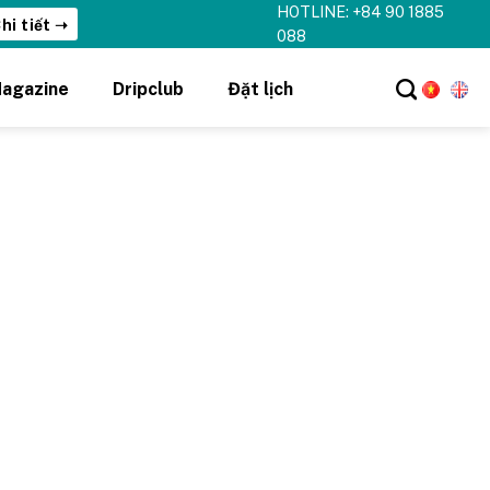
HOTLINE: +84 90 1885
hi tiết ➝
088
agazine
Dripclub
Đặt lịch