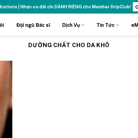
ydrations | Nhận ưu đãi chỉ DÀNH RIÊNG cho Member DripClub!
C
ôi
Đội ngũ Bác sĩ
Dịch Vụ
Tin Tức
eM
DƯỠNG CHẤT CHO DA KHÔ