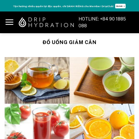
Skip
Tận hưởng nhiều quyền lợi độc quyền, chỉ DÀNH RIÊNG cho Member DripClub!
Chi tiết ➝
to
content
HOTLINE: +84 90 1885
088
ĐỒ UỐNG GIẢM CÂN