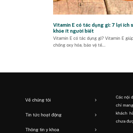
Vitamin E có tác dụng gì: 7 lợi ích 
khỏe ít người biết
Vitamin E có tác dụng gì? Vitamin E giú
chống oxy hóa, bảo vệ tế...
Các nội 
Về chúng tôi
chỉ mang
khách h
Tin tức hoạt động
chưa được
Thông tin y khoa