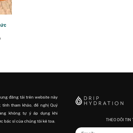
sức
p
dung đăng tải trên website này
 tính tham khảo, đề nghị Quý
àng không tự ý áp dụng khi
THEO DÕI TIN
 bác sĩ của chúng tôi kê toa.