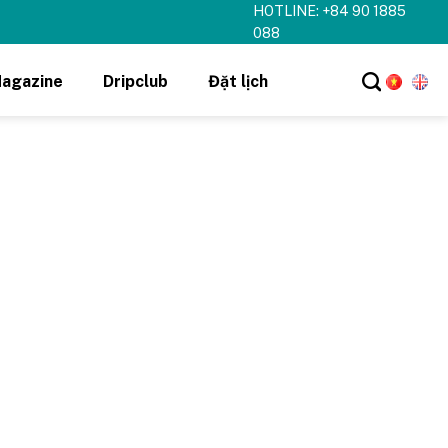
HOTLINE: +84 90 1885
088
agazine
Dripclub
Đặt lịch