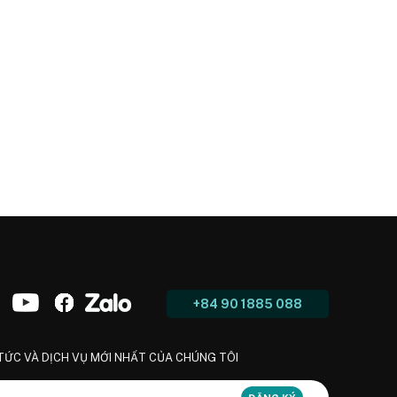
+84 90 1885 088
 TỨC VÀ DỊCH VỤ MỚI NHẤT CỦA CHÚNG TÔI