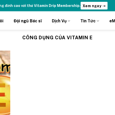
ng đỉnh cao với thẻ Vitamin Drip Membership.
Xem ngay ➝
ôi
Đội ngũ Bác sĩ
Dịch Vụ
Tin Tức
eM
CÔNG DỤNG CỦA VITAMIN E