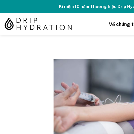
Skip
Kỉ niệm 10 năm Thương hiệu Drip H
to
content
Về chúng t