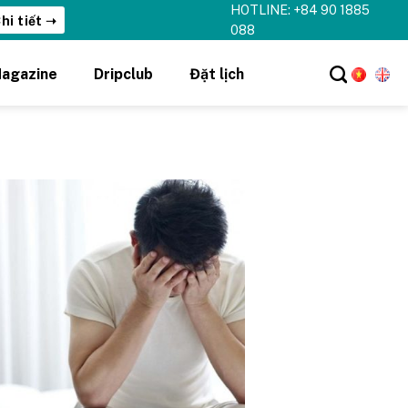
HOTLINE: +84 90 1885
hi tiết ➝
088
agazine
Dripclub
Đặt lịch