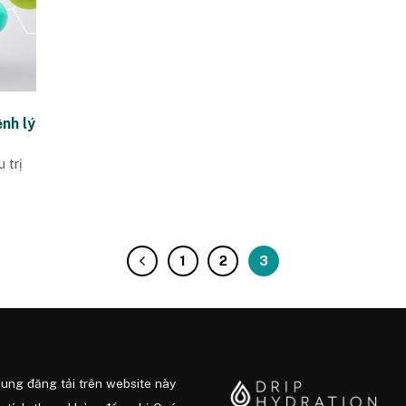
ệnh lý
 trị
1
2
3
dung đăng tải trên website này