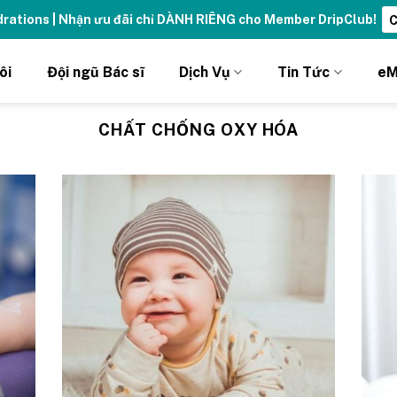
ydrations | Nhận ưu đãi chỉ DÀNH RIÊNG cho Member DripClub!
C
ôi
Đội ngũ Bác sĩ
Dịch Vụ
Tin Tức
eM
CHẤT CHỐNG OXY HÓA