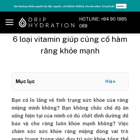
Skip
, chỉ DÀNH RIÊNG cho Member DripClub!
Tăng năng lượng - sống đỉnh cao với
Chi tiết ➝
to
content
HOTLINE: +84 90 1885
088
6 loại vitamin giúp củng cố hàm
răng khỏe mạnh
Mục lục
Hiện
Bạn có lo lắng về tình trạng sức khỏe của răng
miệng mình không? Bạn không chắc chế độ ăn
uống hiện tại của mình có đủ chất dinh dưỡng để
bảo vệ cho răng luôn khỏe mạnh không? Việc
chăm sóc sức khỏe răng miệng đóng vai trò
quan trọng trong việc duy trì sức khỏe tổng thể