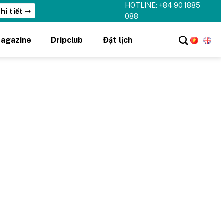
HOTLINE: +84 90 1885
hi tiết ➝
088
agazine
Dripclub
Đặt lịch