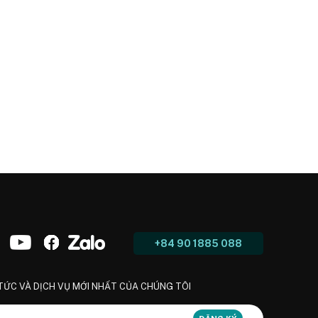
+84 90 1885 088
 TỨC VÀ DỊCH VỤ MỚI NHẤT CỦA CHÚNG TÔI