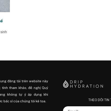
hế
 sinh
dung đăng tải trên website này
 tính tham khảo, đề nghị Quý
àng không tự ý áp dụng khi
THEO DÕI TIN
 bác sĩ của chúng tôi kê toa.