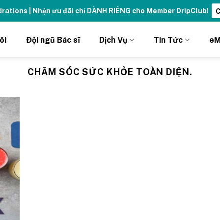
ydrations | Nhận ưu đãi chỉ DÀNH RIÊNG cho Member DripClub!
C
ôi
Đội ngũ Bác sĩ
Dịch Vụ
Tin Tức
eM
CHĂM SÓC SỨC KHỎE TOÀN DIỆN.