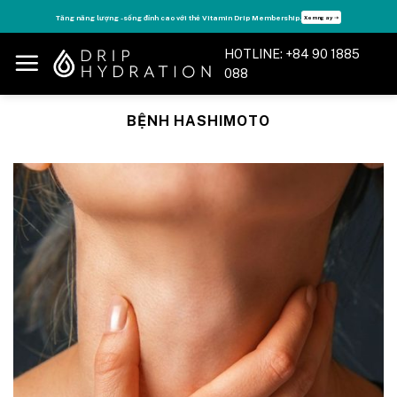
Skip
Tăng năng lượng - sống đỉnh cao với thẻ Vitamin Drip Membership.
Xem ngay ➝
to
content
HOTLINE: +84 90 1885
088
BỆNH HASHIMOTO