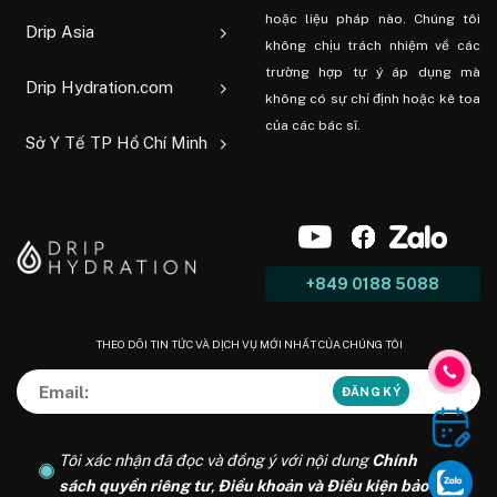
hoặc liệu pháp nào. Chúng tôi
Drip Asia
không chịu trách nhiệm về các
trường hợp tự ý áp dụng mà
Drip Hydration.com
không có sự chỉ định hoặc kê toa
của các bác sĩ.
Sở Y Tế TP Hồ Chí Minh
+849 0188 5088
THEO DÕI TIN TỨC VÀ DỊCH VỤ MỚI NHẤT CỦA CHÚNG TÔI
Tôi xác nhận đã đọc và đồng ý với nội dung
Chính
sách quyền riêng tư
,
Điều khoản và Điều kiện bảo