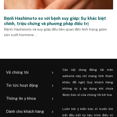
Bệnh Hashimoto so với bệnh suy giáp: Sự khác biệt
chính, triệu chứng và phương pháp điều trị
Bệnh Hashimoto và suy giáp đều liên quan đến tình trạng giảm
sản xuất hormone...
Các nội dung đăng tải trên
Về chúng tôi
website này chỉ mang tính tham
khảo, đề nghị Quý khách hàng
Tin tức hoạt động
không tự ý áp dụng khi chưa
được bác sĩ của chúng tôi kê toa.
Thông tin y khoa
Luôn hỏi ý kiến ​​bác sĩ trước khi
Dành cho khách hàng
bắt đầu bất kỳ liệu trình điều trị