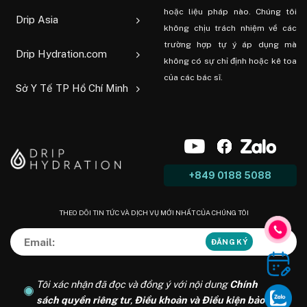
hoặc liệu pháp nào. Chúng tôi
Drip Asia
không chịu trách nhiệm về các
trường hợp tự ý áp dụng mà
Drip Hydration.com
không có sự chỉ định hoặc kê toa
của các bác sĩ.
Sở Y Tế TP Hồ Chí Minh
+849 0188 5088
THEO DÕI TIN TỨC VÀ DỊCH VỤ MỚI NHẤT CỦA CHÚNG TÔI
Tôi xác nhận đã đọc và đồng ý với nội dung
Chính
sách quyền riêng tư
,
Điều khoản và Điều kiện bảo